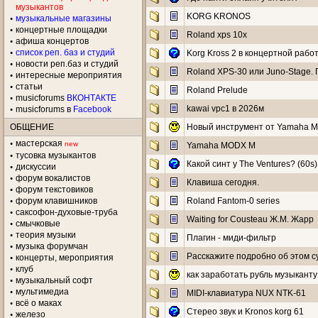
музыкантов
KORG KRONOS
музыкальные магазины
концертные площадки
Roland xps 10x
aфиша концертов
список реп. баз и студий
Korg Kross 2 в концертной рабо
новости реп.баз и студий
Roland XPS-30 или Juno-Stage.
интересные мероприятия
статьи
Roland Prelude
musicforums
ВКОНТАКТЕ
kawai vpc1 в 2026м
musicforums в
Facebook
ОБЩЕНИЕ
Новый инструмент от Yamaha 
мастерская
new
Yamaha MODX M
тусовка музыкантов
Какой синт у The Ventures? (60s)
дискуссии
форум вокалистов
Клавиша сегодня.
форум текстовиков
форум клавишников
Roland Fantom-0 series
саксофон-духовые-труба
Waiting for Cousteau Ж.М. Жарр
смычковые
теория музыки
Плагин - миди-фильтр
музыка форумчан
Расскажите подробно об этом с
концерты, мероприятия
клуб
как заработать рубль музыканту
музыкальный софт
мультимедиа
MIDI-клавиатура NUX NTK-61
всё о маках
Стерео звук и Kronos korg 61
железо