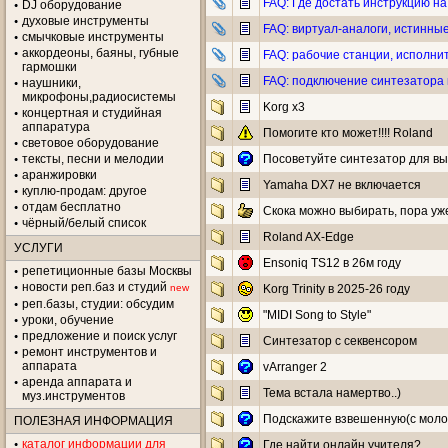
FAQ: Где достать инструкцию на
DJ оборудование
духовые инструменты
FAQ: виртуал-аналоги, истинные
смычковые инструменты
аккордеоны, баяны, губные
FAQ: рабочие станции, исполни
гармошки
FAQ: подключение синтезатора 
наушники,
микрофоны,радиосистемы
Korg x3
концертная и студийная
аппаратура
Помогите кто может!!!! Roland
световое оборудование
тексты, песни и мелодии
Посоветуйте синтезатор для в
аранжировки
Yamaha DX7 не включается
куплю-продам: другое
отдам бесплатно
Скока можно выбирать, пора уже
чёрный/белый список
Roland AX-Edge
УСЛУГИ
Ensoniq TS12 в 26м году
репетиционные базы Москвы
новости реп.баз и студий
new
Korg Trinity в 2025-26 году
реп.базы, студии: обсудим
"MIDI Song to Style"
уроки, обучение
предложение и поиск услуг
Синтезатор с секвенсором
ремонт инструментов и
аппарата
vArranger 2
аренда аппарата и
Тема встала намертво..)
муз.инструментов
Подскажите взвешенную(с моло
ПОЛЕЗНАЯ ИНФОРМАЦИЯ
каталог информации для
Где найти онлайн учителя?