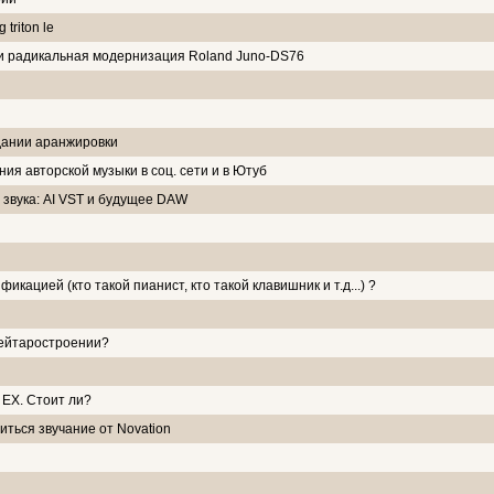
triton le
или радикальная модернизация Roland Juno-DS76
дании аранжировки
я авторской музыки в соц. сети и в Ютуб
 звука: AI VST и будущее DAW
икацией (кто такой пианист, кто такой клавишник и т.д...) ?
кейтаростроении?
 EX. Стоит ли?
иться звучание от Novation