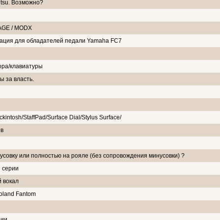
tsu. Возможно?
AGE / MODX
ация для обладателей педали Yamaha FC7
ора/клавиатуры
 за власть.
kintosh/StaffPad/Surface Dial/Stylus Surface/
ов
совку или полностью на рояле (без сопровождения минусовки) ?
 серии
 вокал
oland Fantom
рии