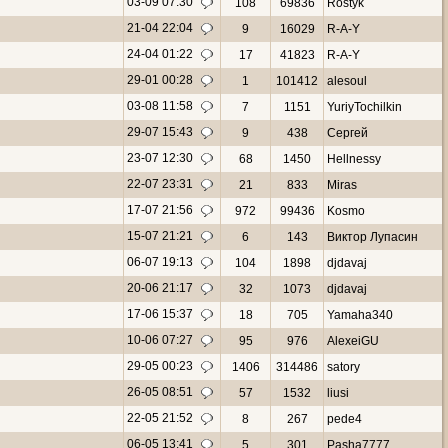
03-09 07:30
108
69836
Rostyk
21-04 22:04
9
16029
R-A-Y
24-04 01:22
17
41823
R-A-Y
29-01 00:28
1
101412
alesoul
03-08 11:58
7
1151
YuriyTochilkin
29-07 15:43
9
438
Сергей
23-07 12:30
68
1450
Hellnessy
22-07 23:31
21
833
Miras
17-07 21:56
972
99436
Kosmo
15-07 21:21
6
143
Виктор Лупасин
06-07 19:13
104
1898
djdavaj
20-06 21:17
32
1073
djdavaj
17-06 15:37
18
705
Yamaha340
10-06 07:27
95
976
AlexeiGU
29-05 00:23
1406
314486
satory
26-05 08:51
57
1532
liusi
22-05 21:52
8
267
pede4
06-05 13:41
5
301
Pasha7777