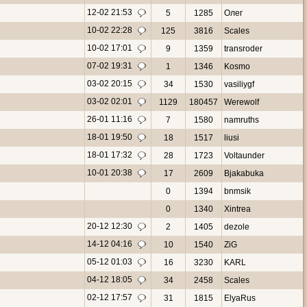
12-02 21:53
5
1285
Олег
10-02 22:28
125
3816
Scales
10-02 17:01
9
1359
transroder
07-02 19:31
1
1346
Kosmo
03-02 20:15
34
1530
vasiliygf
03-02 02:01
1129
180457
Werewolf
26-01 11:16
7
1580
namruths
18-01 19:50
18
1517
liusi
18-01 17:32
28
1723
Voltaunder
10-01 20:38
17
2609
Bjakabuka
0
1394
bnmsik
0
1340
Xintrea
20-12 12:30
2
1405
dezole
14-12 04:16
10
1540
ZiG
05-12 01:03
16
3230
KARL
04-12 18:05
34
2458
Scales
02-12 17:57
31
1815
ElyaRus