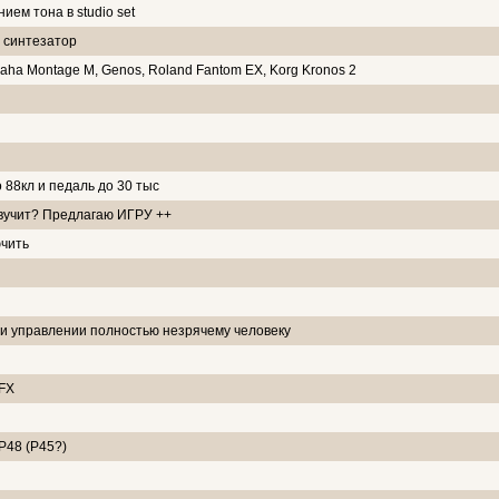
ием тона в studio set
 синтезатор
ha Montage M, Genos, Roland Fantom EX, Korg Kronos 2
88кл и педаль до 30 тыс
звучит? Предлагаю ИГРУ ++
ючить
и управлении полностью незрячему человеку
 FX
P48 (P45?)