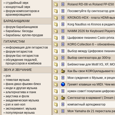
студийный звук
Roland RD-08 vs Roland FP-E50
концертный звук
форум композиторов и
Посоветуйте бу синтезатор для
аранжировщиков
KRONOS-HDX - плата HDMI-вы
БАРАБАНЩИКАМ
Korg Nautilus vs Kronos в редак
форум барабанщиков
барабаны: беседы
NAMM 2026 for Keyboard Players
барабаны: куплю-продам
Цыфровое пианино Casio privia
ГИТАРИСТАМ
KORG Collection 6 – обновлённ
информация для гитаристов
Выбор между Цифровое пианино
форум гитаристов
форум бас-гитаристов
Выбор синтезатора до 300тр
обсуждение педалей,
процессоров и комбиков
Библиотеки для Motif XS, XF, M
ЗВУК И ЗВУЧАНИЕ
Как Вы свои KORGукладываете в
рок
Мои суждения о Музыке, и реце
тяжелая музыка
фанк-джаз-фьюжн-блюз
Гремят клавиши на MIDI. Чем м
инди и другая музыка
нужен совет! покупаем цифров
альтернатива и панк
акустика и фолк
Синтезатор в кармане! ( Dream 
академическая музыка
рэп и хип-хоп
компактный арпеджиатор
эксперимент. музыка
Моя Yamaha dx 21 перестала р
популярная музыка