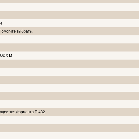
те
 Помогите выбрать.
MODX M
уществе: Форманта П 432