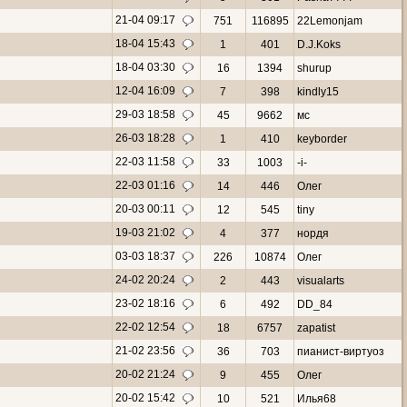
21-04 09:17
751
116895
22Lemonjam
18-04 15:43
1
401
D.J.Koks
18-04 03:30
16
1394
shurup
12-04 16:09
7
398
kindly15
29-03 18:58
45
9662
мс
26-03 18:28
1
410
keyborder
22-03 11:58
33
1003
-i-
22-03 01:16
14
446
Олег
20-03 00:11
12
545
tiny
19-03 21:02
4
377
ноpдя
03-03 18:37
226
10874
Олег
24-02 20:24
2
443
visualarts
23-02 18:16
6
492
DD_84
22-02 12:54
18
6757
zapatist
21-02 23:56
36
703
пианист-виртуоз
20-02 21:24
9
455
Олег
20-02 15:42
10
521
Илья68