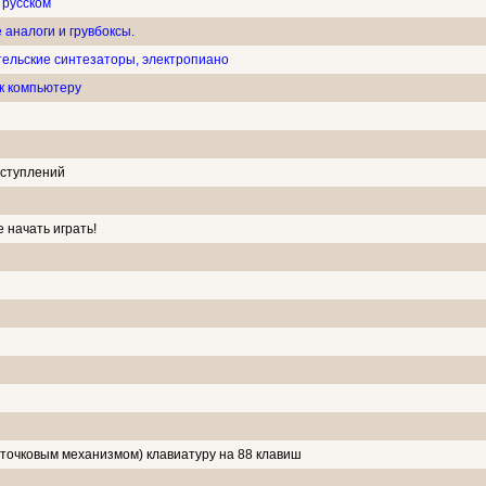
 русском
 аналоги и грувбоксы.
тельские синтезаторы, электропиано
к компьютеру
ыступлений
 начать играть!
точковым механизмом) клавиатуру на 88 клавиш