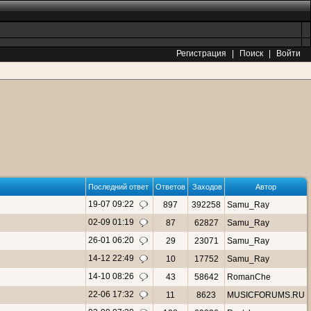
Регистрация
|
Поиск
|
Войти
Последний ответ
Ответов
Заходов
Автор
19-07 09:22
897
392258
Samu_Ray
02-09 01:19
87
62827
Samu_Ray
26-01 06:20
29
23071
Samu_Ray
14-12 22:49
10
17752
Samu_Ray
14-10 08:26
43
58642
RomanChe
22-06 17:32
11
8623
MUSICFORUMS.RU