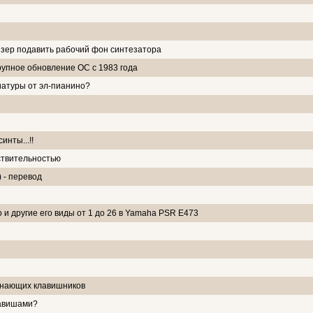
йзер подавить рабочий фон синтезатора
крупное обновление ОС с 1983 года
иатуры от эл-пианино?
инты...!!
ствительностью
) - перевод
 и другие его виды от 1 до 26 в Yamaha PSR E473
инающих клавишников
лавишами?