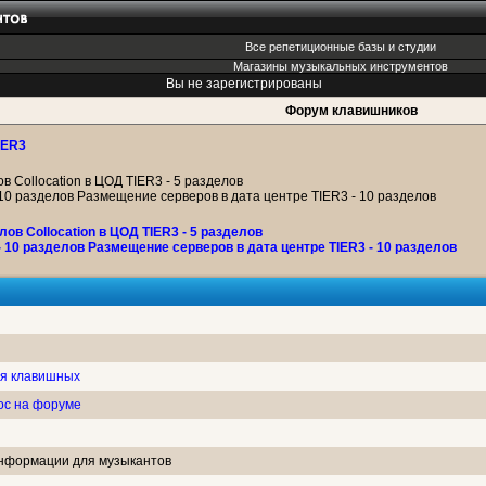
Все репетиционные базы и студии
Магазины музыкальных инструментов
Вы не зарегистрированы
Форум клавишников
IER3
ов Collocation в ЦОД TIER3 - 5 разделов
 10 разделов Размещение серверов в дата центре TIER3 - 10 разделов
лов Collocation в ЦОД TIER3 - 5 разделов
- 10 разделов Размещение серверов в дата центре TIER3 - 10 разделов
ля клавишных
рос на форуме
информации для музыкантов