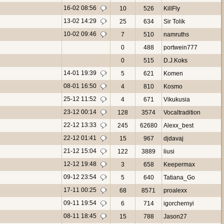
16-02 08:56
10
526
KillFly
13-02 14:29
25
634
Sir Tolik
10-02 09:46
7
510
namruths
0
488
portwein777
0
515
D.J.Koks
14-01 19:39
5
621
Komen
08-01 16:50
4
810
Kosmo
25-12 11:52
4
671
Vikukusia
23-12 00:14
128
3574
Vocaltradition
22-12 13:33
245
62680
Alexx_best
22-12 01:41
15
967
djdavaj
21-12 15:04
122
3889
liusi
12-12 19:48
3
658
Keepermax
09-12 23:54
5
640
Tatiana_Go
17-11 00:25
68
8571
proalexx
09-11 19:54
6
714
igorchernyi
08-11 18:45
15
788
Jason27