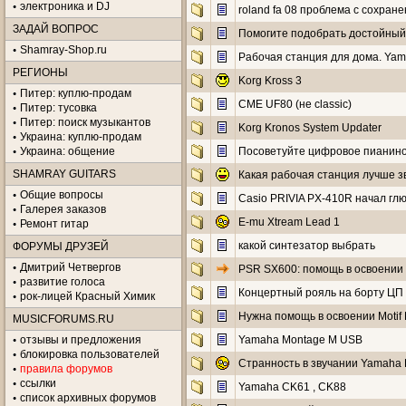
электроника и DJ
roland fa 08 проблема с сохранен
ЗАДАЙ ВОПРОС
Помогите подобрать достойный
Shamray-Shop.ru
Рабочая станция для дома. Yama
РЕГИОНЫ
Korg Kross 3
Питер: куплю-продам
CME UF80 (не classic)
Питер: тусовка
Питер: поиск музыкантов
Korg Kronos System Updater
Украина: куплю-продам
Украина: общение
Посоветуйте цифровое пианино 
SHAMRAY GUITARS
Какая рабочая станция лучше 
Общие вопросы
Casio PRIVIA PX-410R начал гл
Галерея заказов
E-mu Xtream Lead 1
Ремонт гитар
какой синтезатор выбрать
ФОРУМЫ ДРУЗЕЙ
Дмитрий Четвергов
PSR SX600: помощь в освоении 
развитие голоса
Концертный рояль на борту ЦП
рок-лицей Красный Химик
Нужна помощь в освоении Motif
MUSICFORUMS.RU
отзывы и предложения
Yamaha Montage M USB
блокировка пользователей
Странность в звучании Yamaha 
правила форумов
ссылки
Yamaha CK61 , CK88
список архивных форумов