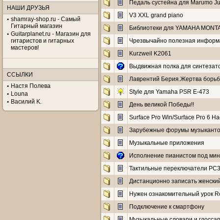
Педаль сустейна для Marumo Ju
НАШИ ДРУЗЬЯ
V3 XXL grand piano
shamray-shop.ru - Самый
Гитарный магазин
Библиотеки для YAMAHA MONT
Guitarplanet.ru - Магазин для
гитаристов и гитарных
Чрезвычайно полезная информ
мастеров!
Kurzweil K2061
Выдвижная полка для синтезат
ССЫЛКИ
Лаврентий Берия.Жертва борьбы
Настя Полева
Style для Yamaha PSR E-473
Louna
Василий K.
День великой Победы!!
Surface Pro Win/Surface Pro 6 Hac
Зарубежные форумы музыкант
Музыкальные приложения
Исполнение пианистом под мину
Тактильные переключатели PC3
Дистанционно записать женский
Нужен ознакомительный урок R
Подключение к смартфону
Музыкальные словари и глосса