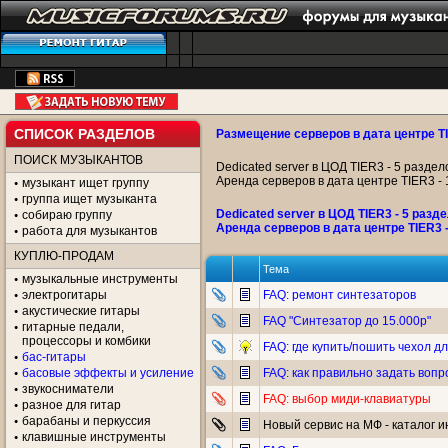
СПИСОК РАЗДЕЛОВ
Размещение серверов в дата центре T
ПОИСК МУЗЫКАНТОВ
Dedicated server в ЦОД TIER3 - 5 раздел
Аренда серверов в дата центре TIER3 -
музыкант ищет группу
группа ищет музыканта
Dedicated server в ЦОД TIER3 - 5 разде
собираю группу
Аренда серверов в дата центре TIER3 
работа для музыкантов
КУПЛЮ-ПРОДАМ
Тема
музыкальные инструменты
электрогитары
FAQ: ремонт синтезаторов
акустические гитары
FAQ "Синтезатор до 15.000р"
гитарные педали,
процессоры и комбики
FAQ: где купить/пошить чехол д
бас-гитары
басовые эффекты и усиление
FAQ: как правильно задать воп
звукосниматели
FAQ: выбор миди-клавиатуры
разное для гитар
барабаны и перкуссия
Новый сервис на МФ - каталог 
клавишные инструменты