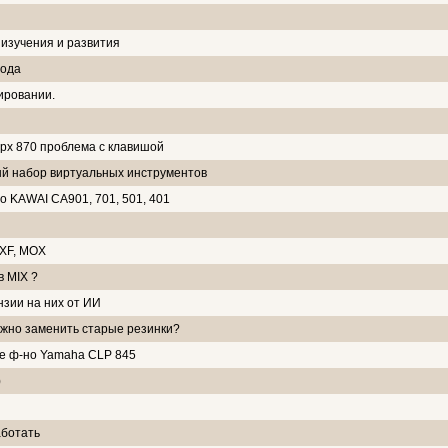
 изучения и развития
хода
тировании.
 px 870 проблема с клавишой
ый набор виртуальных инструментов
 KAWAI CA901, 701, 501, 401
OXF, MOX
 MIX ?
нзии на них от ИИ
ожно заменить старые резинки?
ое ф-но Yamaha CLP 845
)
аботать