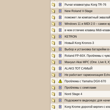
Рычаг клавиатуры Korg TR-76
New Roland V-Stage
поможет ли компактный эквала
Windows 11 и MIDI 2.0 – самое 
в чем отличие клавиш Midi-клав
KETRON
Новый Korg Kronos-3
Выбор и установка батарейки в с
Roland FP-60X. Проблемы с чув
Мануал Akai MPC (One. Live II, X
ALAKS ТОТ САМЫЙ
Не работает гармонизация Echo
Проблема с Yamaha DGX-670
Проблемы с семплами
Nord Stage 4
Подскажите видеокурс для нач
Korg Krome дорогой кирпич с к