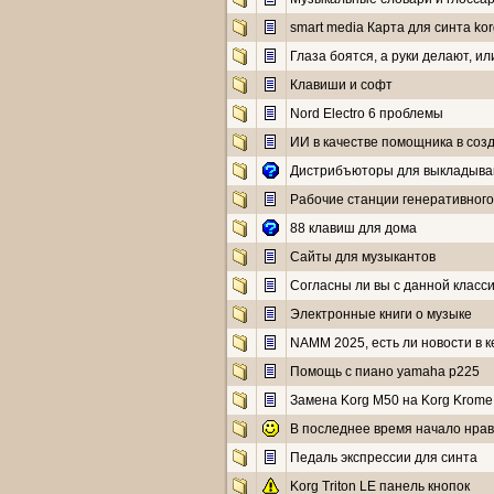
smart media Карта для синта korg 
Глаза боятся, а руки делают, 
Клавиши и софт
Nord Electro 6 проблемы
ИИ в качестве помощника в соз
Дистрибъюторы для выкладывани
Рабочие станции генеративного
88 клавиш для дома
Сайты для музыкантов
Согласны ли вы с данной классиф
Электронные книги о музыке
NAMM 2025, есть ли новости в 
Помощь с пиано yamaha p225
Замена Korg M50 на Korg Krome
В последнее время начало нрав
Педаль экспрессии для синта
Korg Triton LE панель кнопок