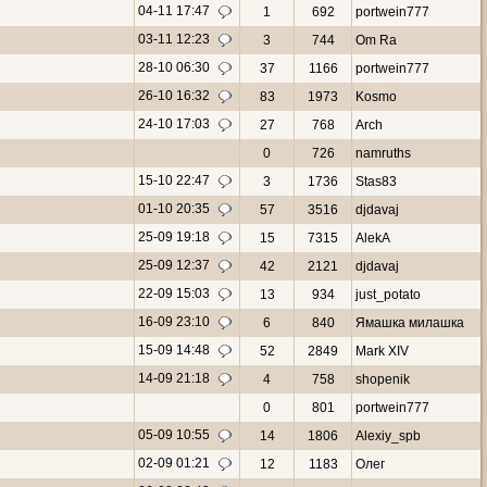
04-11 17:47
1
692
portwein777
03-11 12:23
3
744
Om Ra
28-10 06:30
37
1166
portwein777
26-10 16:32
83
1973
Kosmo
24-10 17:03
27
768
Arch
0
726
namruths
15-10 22:47
3
1736
Stas83
01-10 20:35
57
3516
djdavaj
25-09 19:18
15
7315
AlekA
25-09 12:37
42
2121
djdavaj
22-09 15:03
13
934
just_potato
16-09 23:10
6
840
Ямашка милашка
15-09 14:48
52
2849
Mark XIV
14-09 21:18
4
758
shopenik
0
801
portwein777
05-09 10:55
14
1806
Alexiy_spb
02-09 01:21
12
1183
Олег