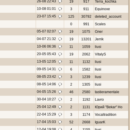
26-08 22:43
19
917
Terra_kochka
10-08 01:01
3
911
Equinoxe
23-07 15:45
125
30792
deleted_account
0
991
Scales
05-07 02:07
19
1075
Олег
04-07 21:32
19
13201
Jerrik
10-06 06:36
11
1059
liusi
20-05 05:43
19
2062
VitalyS
13-05 12:05
11
1132
liusi
09-05 14:31
6
1582
liusi
08-05 23:42
3
1239
liusi
08-05 14:06
2
1305
liusi
04-05 15:26
46
2580
tastieramentale
30-04 10:27
2
1192
Lavro
25-04 12:49
2
1131
Юрий "Bekar" Но
22-04 15:29
3
1174
Vocaltradition
17-04 15:03
52
2668
IguarK
12-04 19:08
4
1155
liusi