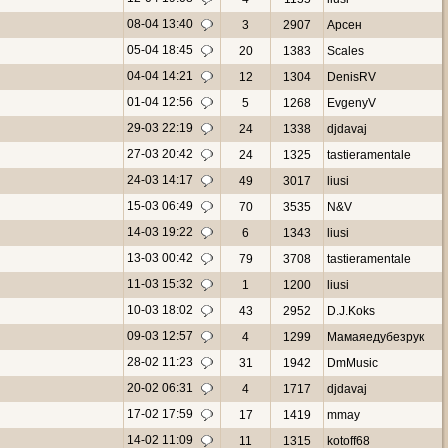
08-04 13:40
3
2907
Арсен
05-04 18:45
20
1383
Scales
04-04 14:21
12
1304
DenisRV
01-04 12:56
5
1268
EvgenyV
29-03 22:19
24
1338
djdavaj
27-03 20:42
24
1325
tastieramentale
24-03 14:17
49
3017
liusi
15-03 06:49
70
3535
N&V
14-03 19:22
6
1343
liusi
13-03 00:42
79
3708
tastieramentale
11-03 15:32
1
1200
liusi
10-03 18:02
43
2952
D.J.Koks
09-03 12:57
4
1299
Мамаяедубезрук
28-02 11:23
31
1942
DmMusic
20-02 06:31
4
1717
djdavaj
17-02 17:59
17
1419
mmay
14-02 11:09
11
1315
kotoff68