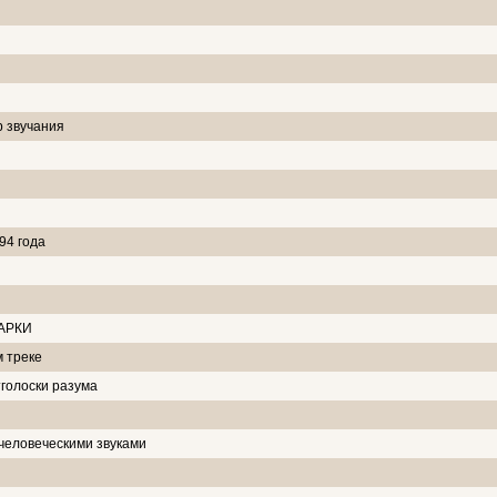
р звучания
94 года
МАРКИ
м треке
голоски разума
человеческими звуками