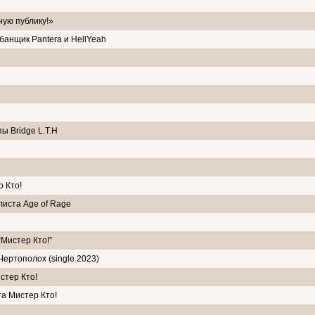
ную публику!»
банщик Pantera и HellYeah
ы Bridge L.T.H
р Кто!
листа Age of Rage
Мистер Кто!”
ертополох (single 2023)
стер Кто!
та Мистер Кто!