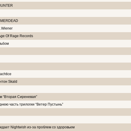
 HUNTER
ы SMERDEAD
C.Wiener
Age Of Rage Records
льбом
achtice
нтон Skald
ом “Вторая Сиреневая”
нюю часть трилогии “Ветер Пустынь”
дает Nightwish из-за проблем со здоровьем