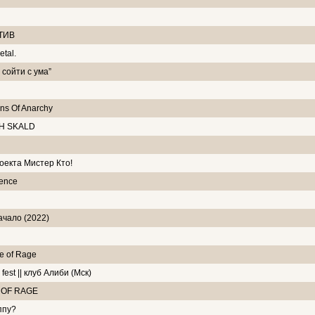
СТИВ
tal.
 сойти с ума”
s Of Anarchy
OH SKALD
оекта Мистер Кто!
rence
чало (2022)
e of Rage
fest || клуб Алиби (Мск)
E OF RAGE
ппу?