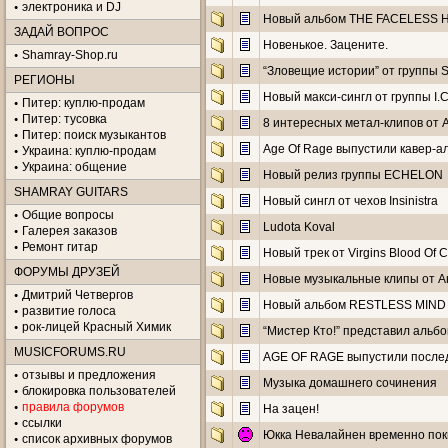
электроника и DJ
Новый альбом THE FACELESS
ЗАДАЙ ВОПРОС
Новенькое. Зацените.
Shamray-Shop.ru
“Зловещие истории” от групп
РЕГИОНЫ
Новый макси-сингл от группы I.
Питер: куплю-продам
Питер: тусовка
8 интересных метал-клипов от 
Питер: поиск музыкантов
Age Of Rage выпустили кавер-а
Украина: куплю-продам
Украина: общение
Новый релиз группы ECHELON
SHAMRAY GUITARS
Новый сингл от чехов Insinistra
Общие вопросы
Ludota Koval
Галерея заказов
Ремонт гитар
Новый трек от Virgins Blood Of C
ФОРУМЫ ДРУЗЕЙ
Новые музыкальные клипы от А
Дмитрий Четвергов
Новый альбом RESTLESS MIND
развитие голоса
рок-лицей Красный Химик
“Мистер Кто!” представил альб
MUSICFORUMS.RU
AGE OF RAGE выпустили послед
отзывы и предложения
Музыка домашнего сочинения
блокировка пользователей
правила форумов
На зацен!
ссылки
Юкка Невалайнен временно поки
список архивных форумов