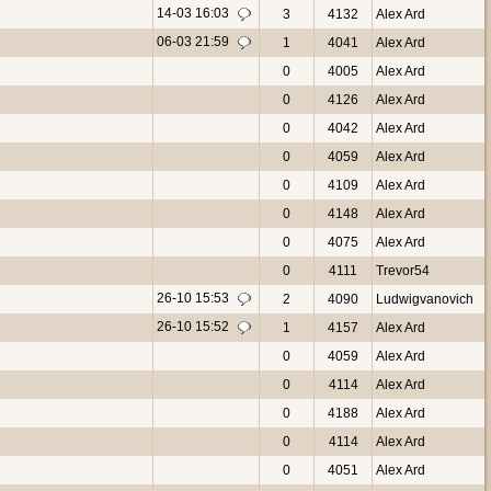
14-03 16:03
3
4132
Alex Ard
06-03 21:59
1
4041
Alex Ard
0
4005
Alex Ard
0
4126
Alex Ard
0
4042
Alex Ard
0
4059
Alex Ard
0
4109
Alex Ard
0
4148
Alex Ard
0
4075
Alex Ard
0
4111
Trevor54
26-10 15:53
2
4090
Ludwigvanovich
26-10 15:52
1
4157
Alex Ard
0
4059
Alex Ard
0
4114
Alex Ard
0
4188
Alex Ard
0
4114
Alex Ard
0
4051
Alex Ard