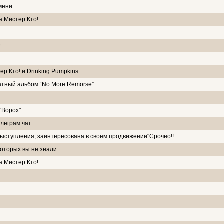
мени
а Мистер Кто!
D
р Кто! и Drinking Pumpkins
тный альбом “No More Remorse”
 "Ворох"
леграм чат
выступления, заинтересована в своём продвижении"Срочно!!
которых вы не знали
а Мистер Кто!