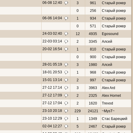
06-08 12:40
3
961
Старый рокер
0
256
Старый рокер
06-06 14:04
1
934
Старый рокер
0
571
Старый рокер
24-03 02:40
12
4935
Egosound
22-03 03:14
2
3345
Алсей
20-02 16:54
1
810
Старый рокер
0
900
Старый рокер
28-01 05:19
3
1980
Алсей
18-01 20:53
1
968
Старый рокер
15-01 13:14
2
997
Старый рокер
27-12 17:14
3
3963
Alex Ard
27-12 17:09
2
2325
Alex Hornet
27-12 17:04
2
1620
Trevod
23-10 20:18
229
24121
~MysT~
23-10 12:29
1
1349
Стас Барецкий
02-04 12:27
5
2467
Старый рокер