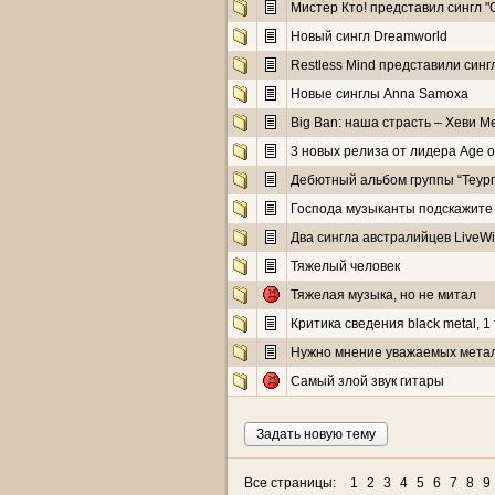
Мистер Кто! представил сингл "
Новый сингл Dreamworld
Restless Mind представили синг
Новые синглы Anna Samoxa
Big Ban: наша страсть – Хеви М
3 новых релиза от лидера Age o
Дебютный альбом группы “Теург
Господа музыканты подскажите ч
Два сингла австралийцев LiveWi
Тяжелый человек
Тяжелая музыка, но не митал
Критика сведения black metal, 1
Нужно мнение уважаемых метал
Самый злой звук гитары
Задать новую тему
Все страницы:
1
2
3
4
5
6
7
8
9