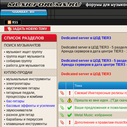
СПИСОК РАЗДЕЛОВ
Dedicated server в ЦОД TIER3
ПОИСК МУЗЫКАНТОВ
Dedicated server в ЦОД TIER3 - 5 раздел
Аренда серверов в дата центре TIER3 -
музыкант ищет группу
группа ищет музыканта
Dedicated server в ЦОД TIER3 - 5 разде
собираю группу
Аренда серверов в дата центре TIER3 
работа для музыкантов
КУПЛЮ-ПРОДАМ
Dedicated server в ЦОД TIER3
музыкальные инструменты
электрогитары
Тема
акустические гитары
гитарные педали,
Свежак! Инетересные релизы го
процессоры и комбики
Пришла ко мне идея...("Где скача
бас-гитары
басовые эффекты и усиление
Ваши предложения и пожелания
звукосниматели
разное для гитар
Metal Music: избранное
барабаны и перкуссия
Дополнение к правилам musicfor
клавишные инструменты