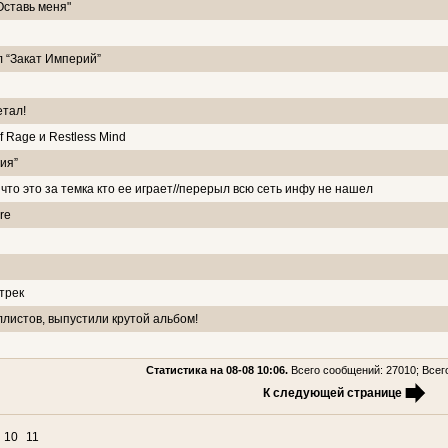
Оставь меня"
л “Закат Империй”
етал!
f Rage и Restless Mind
ия”
то это за темка кто ее играет//перерыл всю сеть инфу не нашел
re
 трек
листов, выпустили крутой альбом!
Статистика на 08-08 10:06.
Всего сообщений: 27010; Всего
К следующей странице
10
11