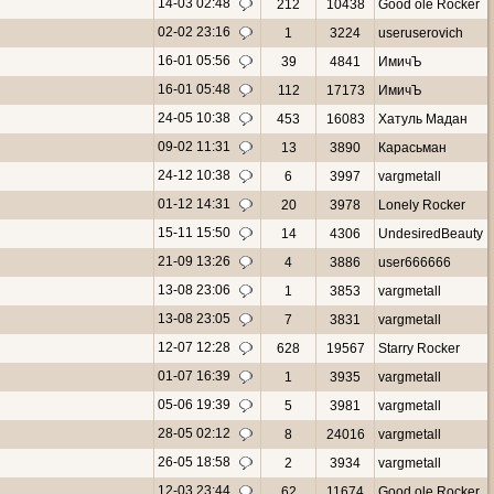
14-03 02:48
212
10438
Good ole Rocker
02-02 23:16
1
3224
useruserovich
16-01 05:56
39
4841
ИмичЪ
16-01 05:48
112
17173
ИмичЪ
24-05 10:38
453
16083
Хатуль Мадан
09-02 11:31
13
3890
Карасьман
24-12 10:38
6
3997
vargmetall
01-12 14:31
20
3978
Lonely Rocker
15-11 15:50
14
4306
UndesiredBeauty
21-09 13:26
4
3886
user666666
13-08 23:06
1
3853
vargmetall
13-08 23:05
7
3831
vargmetall
12-07 12:28
628
19567
Starry Rocker
01-07 16:39
1
3935
vargmetall
05-06 19:39
5
3981
vargmetall
28-05 02:12
8
24016
vargmetall
26-05 18:58
2
3934
vargmetall
12-03 23:44
62
11674
Good ole Rocker