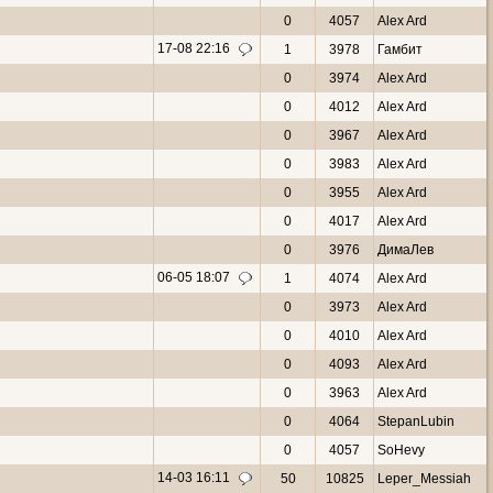
0
4057
Alex Ard
17-08 22:16
1
3978
Гамбит
0
3974
Alex Ard
0
4012
Alex Ard
0
3967
Alex Ard
0
3983
Alex Ard
0
3955
Alex Ard
0
4017
Alex Ard
0
3976
ДимаЛев
06-05 18:07
1
4074
Alex Ard
0
3973
Alex Ard
0
4010
Alex Ard
0
4093
Alex Ard
0
3963
Alex Ard
0
4064
StepanLubin
0
4057
SoHevy
14-03 16:11
50
10825
Leper_Messiah