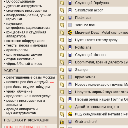
DJ оборудование
Служащий Горбунов
духовые инструменты
Satisfaction action
смычковые инструменты
аккордеоны, баяны, губные
Пофигист
гармошки
наушники,
You'll be fine
микрофоны,радиосистемы
концертная и студийная
Мрачный Death Metal как приме
аппаратура
Нужен текст к этому треку
световое оборудование
тексты, песни и мелодии
Politicians
аранжировки
куплю-продам: другое
Служащий Иванов
отдам бесплатно
Doom metal, трек из далёкого 19
чёрный/белый список
Stranger
УСЛУГИ
Круче чем Я
репетиционные базы Москвы
новости реп.баз и студий
new
Новое лирик-видео от группы 
реп.базы, студии: обсудим
уроки, обучение
Нарулить жирный звук как в это
предложение и поиск услуг
Первый релиз нашей Группы От
ремонт инструментов и
аппарата
Давайте вспомним тех, кто...
аренда аппарата и
муз.инструментов
Ищу скандинавский металл с не
ПОЛЕЗНАЯ ИНФОРМАЦИЯ
Grab and run!
каталог информации для