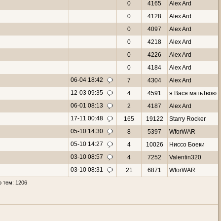
0
4165
Alex Ard
0
4128
Alex Ard
0
4097
Alex Ard
0
4218
Alex Ard
0
4226
Alex Ard
0
4184
Alex Ard
06-04 18:42
7
4304
Alex Ard
12-03 09:35
4
4591
я Вася матьТвою
06-01 08:13
2
4187
Alex Ard
17-11 00:48
165
19122
Starry Rocker
05-10 14:30
8
5397
WforWAR
05-10 14:27
4
10026
Ниссо Боеки
03-10 08:57
4
7252
Valentin320
03-10 08:31
21
6871
WforWAR
 тем: 1206