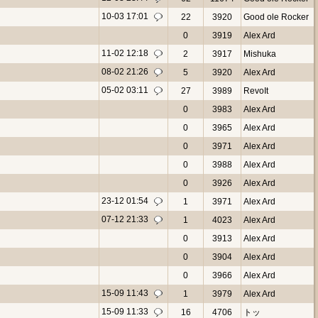
10-03 17:01
22
3920
Good ole Rocker
0
3919
Alex Ard
11-02 12:18
2
3917
Mishuka
08-02 21:26
5
3920
Alex Ard
05-02 03:11
27
3989
RevoIt
0
3983
Alex Ard
0
3965
Alex Ard
0
3971
Alex Ard
0
3988
Alex Ard
0
3926
Alex Ard
23-12 01:54
1
3971
Alex Ard
07-12 21:33
1
4023
Alex Ard
0
3913
Alex Ard
0
3904
Alex Ard
0
3966
Alex Ard
15-09 11:43
1
3979
Alex Ard
15-09 11:33
16
4706
トッ