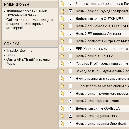
3 новых сингла рожденных в Тю
НАШИ ДРУЗЬЯ
shamray-shop.ru - Самый
Новый сингл “Ерунда” от проект
Гитарный магазин
Дебютный сингл OUTKNIVES
Guitarplanet.ru - Магазин для
гитаристов и гитарных
Новый альбом от AHTOH SKAL
мастеров!
Новый EP проекта Дивизор
Новый совместный трек от Мисте
ССЫЛКИ
EFPIX представили полноформа
Tracktor Bowling
Louna
Новый сингл KORELLA
Ольга АРЕФЬЕВА и группа
Ковчег
"Мистер Кто!" представил сингл
Заходите в наш музыкальный те
Нужна группа для совместного 
3 новых релиза метал-сцены о 
Новый сингл тюменского проект
Новый сингл проекта Nora
Дебютный сингл KORELLA
Новый сингл группы Efpix
Новый сингл группы Smerdead