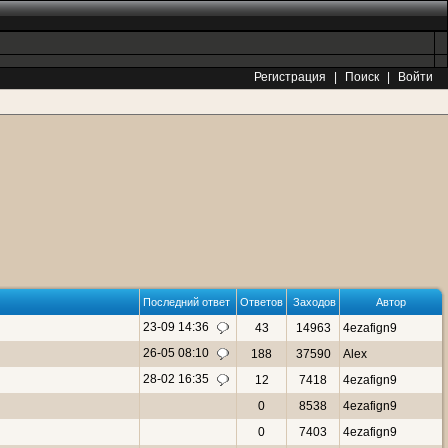
Регистрация
|
Поиск
|
Войти
Последний ответ
Ответов
Заходов
Автор
23-09 14:36
43
14963
4ezafign9
26-05 08:10
188
37590
Alex
28-02 16:35
12
7418
4ezafign9
0
8538
4ezafign9
0
7403
4ezafign9