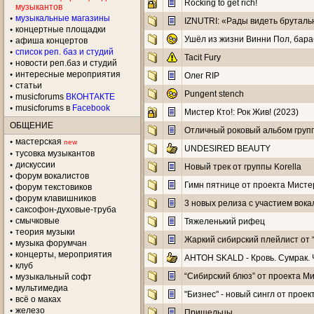
Rocking to get rich!
музыкантов
музыкальные магазины
IZNUTRI: «Рады видеть бруталь
концертные площадки
Ушёл из жизни Винни Пол, бара
aфиша концертов
список реп. баз и студий
Tacit Fury
новости реп.баз и студий
интересные мероприятия
Олег RIP
статьи
Pungent stench
musicforums
ВКОНТАКТЕ
musicforums в
Facebook
Мистер Кто!: Рок Жив! (2023)
ОБЩЕНИЕ
Отличный роковый альбом групп
мастерская
new
UNDESIRED BEAUTY
тусовка музыкантов
дискуссии
Новый трек от группы Korella
форум вокалистов
Гимн пятнице от проекта Мисте
форум текстовиков
форум клавишников
3 новых релиза с участием вока
саксофон-духовые-труба
смычковые
Тяжеленький рифец
теория музыки
Жаркий сибирский плейлист от “
музыка форумчан
концерты, мероприятия
AHTOH SKALD - Кровь. Сумрак. Ч
клуб
“Сибирский блюз” от проекта Ми
музыкальный софт
мультимедиа
"Бизнес" - новый сингл от проек
всё о маках
железо
Пришельцы