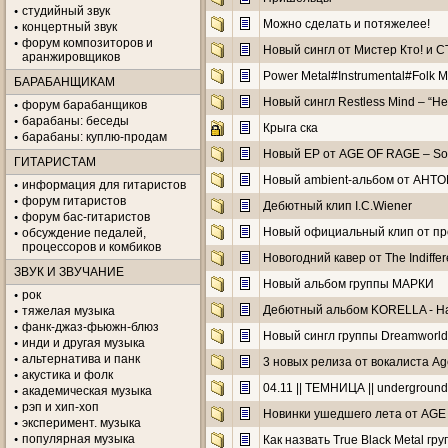
студийный звук
Можно сделать и потяжелее!
концертный звук
форум композиторов и
Новый сингл от Мистер Кто! и 
аранжировщиков
Power Metal#Instrumental#Folk Me
БАРАБАНЩИКАМ
Новый сингл Restless Mind – “Не
форум барабанщиков
барабаны: беседы
Крыга ска
барабаны: куплю-продам
Новый EP от AGE OF RAGE – Son
ГИТАРИСТАМ
Новый ambient-альбом от AHT
информация для гитаристов
форум гитаристов
Дебютный клип I.C.Wiener
форум бас-гитаристов
Новый официальный клип от пр
обсуждение педалей,
процессоров и комбиков
Новогодний кавер от The Indiffe
ЗВУК И ЗВУЧАНИЕ
Новый альбом группы МАРКИ
рок
Дебютный альбом KORELLA - На
тяжелая музыка
фанк-джаз-фьюжн-блюз
Новый сингл группы Dreamworld
инди и другая музыка
альтернатива и панк
3 новых релиза от вокалиста Ag
акустика и фолк
04.11 || ТЕМНИЦА || underground 
академическая музыка
рэп и хип-хоп
Новинки ушедшего лета от AG
эксперимент. музыка
популярная музыка
Как назвать True Black Metal гру