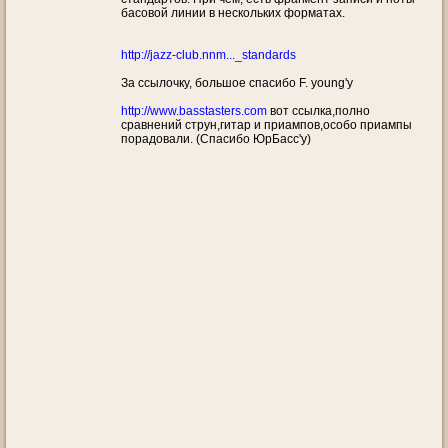
басовой линии в нескольких форматах.
http://jazz-club.nnm..._standards
За ссылочку, большое спасибо F. young'у
http://www.basstasters.com
вот ссылка,полно
сравнений струн,гитар и приампов,особо приампы
порадовали. (Спасибо ЮрБасс'у)