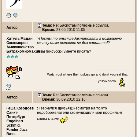
Тема
: Re: Басистам полезные ссылки.
Автор
Время:
27.05.2010 11:05
Хатуль Мадан
>Посты то ельзя редактировать а номальную
Оксюморон
ссылку ниже оставит че без варианта!?
Амикошонство
Батрахомиомахия
А вы по-русски умеете писать?
Watch out where the huskies go and don't you eat that
yellow snow.
Тема
: Re: Басистам полезные ссылки.
Автор
Время:
30.09.2010 22:16
Геша Козодоев
Я вернулся друзья)))несмотря на то,что
Санкт-
недоброжелатели скомуниздили мой профиль-я
Петербург
снова с вами
Engelbert
Schmid.
Fender Jazz
Bass