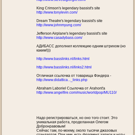
King Crimson's legendary bassist's site
http://www.tonylevin.com/
Dream Theatre's legendary bassist's site
http://www.johnmyung.com/
Jefferson Airplane's legendary bassist's site
http://www.casadybass.com/
АДИБАСС дополнил коллекцию одним штрихом (но
каким!)))
http://www.basslinks.nl/links.html
http://www.basslinks.nl/links2.html
Отличная ссылочка от товарища Фэндера -
http://www.didattica..._links.php
Abraham Laboriel Cсылочка от Arahont'a
http://www.angelfire.com/music/worldpop/MU110/
Надо регистрироваться, но оно того стоит. Это
уникальная работа, проделанная Олегом
Добронравовым!
Сейчас там, по-моему, около тысячи джазовых
стандартов. При чем, есть фрагмент записи и ноты