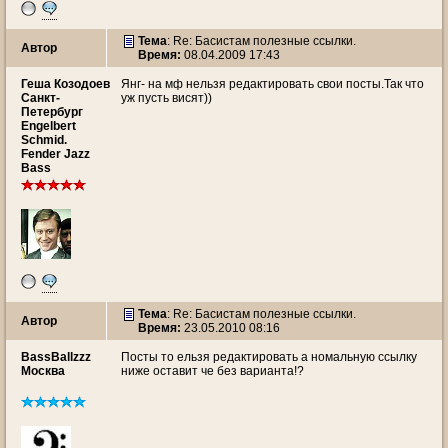
Тема
: Re: Басистам полезные ссылки.
Автор
Время:
08.04.2009 17:43
Геша Козодоев
Янг- на мф нельзя редактировать свои посты.Так что
Санкт-
уж пусть висят))
Петербург
Engelbert
Schmid.
Fender Jazz
Bass
Тема
: Re: Басистам полезные ссылки.
Автор
Время:
23.05.2010 08:16
BassBallzzz
Посты то ельзя редактировать а номальную ссылку
Москва
ниже оставит че без варианта!?