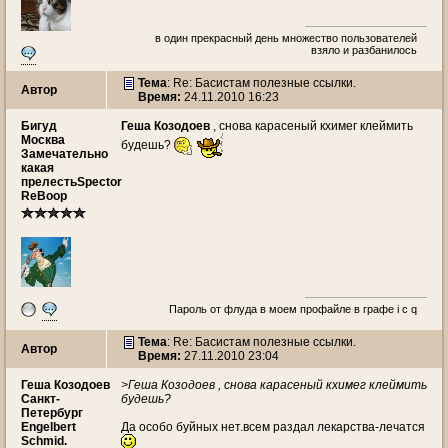
в один прекрасный день множество пользователей
взяло и разбанилось
Тема
: Re: Басистам полезные ссылки.
Автор
Время:
24.11.2010 16:23
Бигуд
Геша Козодоев
, снова карасеный кхимег клеймить
Москва
будешь?
Замечательно
какая
прелестьSpector
ReBoop
Пароль от флуда в моем профайле в графе i c q
Тема
: Re: Басистам полезные ссылки.
Автор
Время:
27.11.2010 23:04
Геша Козодоев
>Геша Козодоев , снова карасеный кхимег клеймить
Санкт-
будешь?
Петербург
Engelbert
Да особо буйных нет.всем раздал лекарства-лечатся
Schmid.