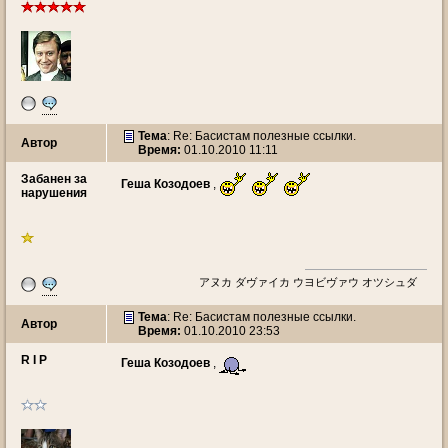
Тема
: Re: Басистам полезные ссылки.
Автор
Время:
01.10.2010 11:11
Забанен за
Геша Козодоев
,
нарушения
アヌカ ダヴァイカ ウヨビヴァウ オツシュダ
Тема
: Re: Басистам полезные ссылки.
Автор
Время:
01.10.2010 23:53
R I P
Геша Козодоев
,