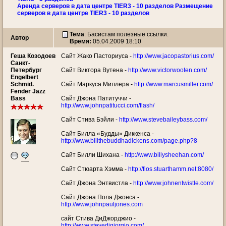
Аренда серверов в дата центре TIER3 - 10 разделов Размещение
серверов в дата центре TIER3 - 10 разделов
Тема
:
Басистам полезные ссылки.
Автор
Время:
05.04.2009 18:10
Геша Козодоев
Сайт Жако Пасториуса -
http://www.jacopastorius.com/
Санкт-
Петербург
Сайт Виктора Вутена -
http://www.victorwooten.com/
Engelbert
Schmid.
Сайт Маркуса Миллера -
http://www.marcusmiller.com/
Fender Jazz
Bass
Сайт Джона Патитуччи -
http://www.johnpatitucci.com/flash/
Сайт Стива Бэйли -
http://www.stevebaileybass.com/
Сайт Билла «Будды» Диккенса -
http://www.billthebuddhadickens.com/page.php?8
Сайт Билли Шихана -
http://www.billysheehan.com/
Сайт Стюарта Хэмма -
http://fios.stuarthamm.net:8080/
Сайт Джона Энтвистла -
http://www.johnentwistle.com/
Сайт Джона Пола Джонса -
http://www.johnpauljones.com
сайт Стива ДиДжорджио -
http://www.stevedigiorgio.com/