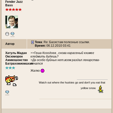
Fender Jazz
Bass
Тема
: Re: Басистам полезные ссылки.
Автор
Время:
06.12.2010 03:41
Хатуль Мадан
>>Геша Козодоев , снова карасеный кхимег
Оксюморон
клеймить будешь?
Амикошонство
>Да особо буйных нет.всем раздал лекарства-
Батрахомиомахия
лечатся
Жалко
Watch out where the huskies go and don't you eat that
yellow snow.