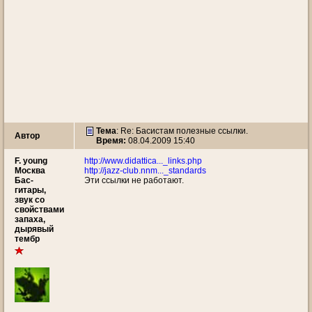
Тема
: Re: Басистам полезные ссылки.
Автор
Время:
08.04.2009 15:40
F. young
http://www.didattica..._links.php
Москва
http://jazz-club.nnm..._standards
Бас-
Эти ссылки не работают.
гитары,
звук со
свойствами
запаха,
дырявый
тембр