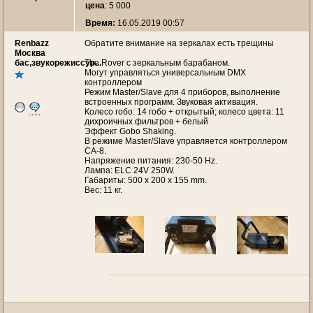
цена
: 5 000
Время:
16.05.2019 00:57
Renbazz
Обратите внимание на зеркалах есть трещины
Москва
бас,звукорежиссур...
The Rover с зеркальным барабаном.
Могут управляться универсальным DMX
контроллером
Режим Master/Slave для 4 приборов, выполнение
встроенных программ. Звуковая активация.
Колесо гобо: 14 гобо + открытый; колесо цвета: 11
дихроичных фильтров + белый
Эффект Gobo Shaking.
В режиме Master/Slave управляется контроллером
СА-8.
Напряжение питания: 230-50 Hz.
Лампа: ELC 24V 250W.
Габариты: 500 x 200 x 155 mm.
Вес: 11 кг.