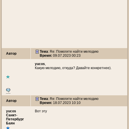
Тема
: Re: Помогите найти мелодию
Автор
Время:
09.07.2023 00:23
⠀
yucos
,
Какую мелодию, откуда? Давайте конкретнее).
Тема
: Re: Помогите найти мелодию
Автор
Время:
18.07.2023 10:10
yucos
Вот эту
Санкт-
Петербург
Баян