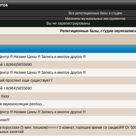
Все репетиционные базы и студии
Магазины музыкальных инструментов
Вы не зарегистрированы
Репетиционные базы, студии звукозапис
тр !!! Низкие Цены !!! Запись и многое другое !!!
й т.8(964)5655690
тр !!! Низкие Цены !!! Запись и многое другое !!!
кий проспект еще существует?
й т.8(964)5655690
 базу
 звукоизоляции репбаз...
тр !!! Низкие Цены !!! Запись и многое другое !!!
нах!!!
лорусская (5 мин. пешком)===== 5 комнат, горящее время со скидкой!!! От 500
льных занятий