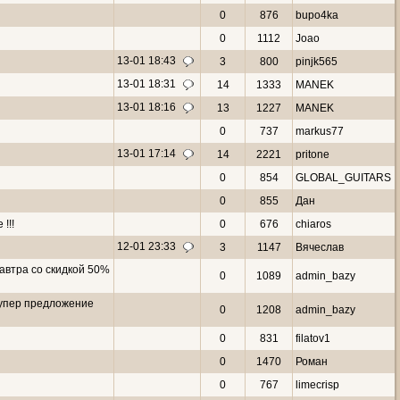
0
876
bupo4ka
0
1112
Joao
13-01 18:43
3
800
pinjk565
13-01 18:31
14
1333
MANEK
13-01 18:16
13
1227
MANEK
0
737
markus77
13-01 17:14
14
2221
pritone
0
854
GLOBAL_GUITARS
0
855
Дан
!!!
0
676
chiaros
12-01 23:33
3
1147
Вячеслав
автра со скидкой 50%
0
1089
admin_bazy
 супер предложение
0
1208
admin_bazy
0
831
filatov1
0
1470
Роман
0
767
limecrisp