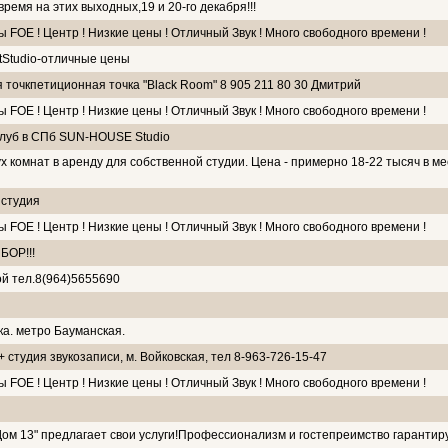
ремя на этих выходных,19 и 20-го декабря!!!
 FOE ! Центр ! Низкие цены ! Отличный Звук ! Много свободного времени !
tStudio-отличные цены
точкпетиционная точка "Black Room" 8 905 211 80 30 Дмитрий
 FOE ! Центр ! Низкие цены ! Отличный Звук ! Много свободного времени !
клуб в СПб SUN-HOUSE Studio
 комнат в аренду для собственной студии. Цена - примерно 18-22 тысяч в мес
 студия
 FOE ! Центр ! Низкие цены ! Отличный Звук ! Много свободного времени !
БОР!!!
ой тел.8(964)5655690
а. метро Бауманская.
студия звукозаписи, м. Войковская, тел 8-963-726-15-47
 FOE ! Центр ! Низкие цены ! Отличный Звук ! Много свободного времени !
Дом 13" предлагает свои услуги!Профессионализм и гостепреимство гарантир