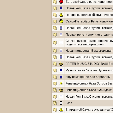
Есть свободное репетиционное в
Новая Реп.База/Студия ! команды
Профессиональный звук - Projec
Санкт-Петербург Репетиционная 
Новая Реп.База/Студия ! команды
Первая репетиционная студия-
Срочно нужно помещение из двух
поделитесь информацией.
Новая недорогая!!! музыкальная
Новая Реп.База/Студия ! команды
" PITER MUSIC STUDIO"-ВАШ ВЫ
Музыкальная база на Пугачевск
ищу помещение бас-барабаны
Репетиционная база Остров Звук
Репетиционная База "Блиндаж" + 
Новая Реп.База/Студия ! команды
база
Внимание!!!Студя звукозаписи "