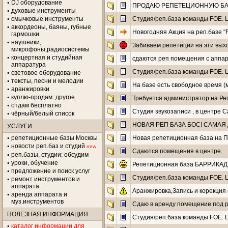
DJ оборудование
ПРОДАЮ РЕПЕТЕЦИОННУЮ БАЗУ с
духовые инструменты
смычковые инструменты
Cтудия/реп.база команды FOE. Цен
аккордеоны, баяны, губные
Новогодняя Акция на реп.базе "
гармошки
наушники,
Забиваем репетиции на эти выходн
микрофоны,радиосистемы
концертная и студийная
сдаются реп помещения с аппа
аппаратура
Cтудия/реп.база команды FOE. Цен
световое оборудование
тексты, песни и мелодии
На базе есть свободное время (
аранжировки
куплю-продам: другое
Требуется администратор на Ре
отдам бесплатно
Студия звукозаписи , в центре С
чёрный/белый список
НОВАЯ РЕП БАЗА БОС! САМАЯ 
УСЛУГИ
репетиционные базы Москвы
Новая репетиционная база на П
новости реп.баз и студий
new
Сдаются помещения в центре.
реп.базы, студии: обсудим
уроки, обучение
Репетиционная база БАРРИКАД
предложение и поиск услуг
Cтудия/реп.база команды FOE. Цен
ремонт инструментов и
аппарата
Аранжировка,Запись и корекция г
аренда аппарата и
муз.инструментов
Сдаю в аренду помещение под р
ПОЛЕЗНАЯ ИНФОРМАЦИЯ
Cтудия/реп.база команды FOE. Цен
каталог информации для