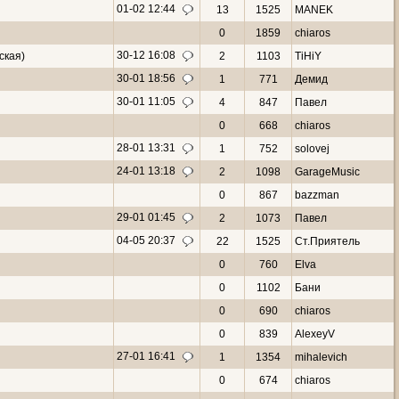
01-02 12:44
13
1525
MANEK
0
1859
chiaros
30-12 16:08
ская)
2
1103
TiHiY
30-01 18:56
1
771
Демид
30-01 11:05
4
847
Павел
0
668
chiaros
28-01 13:31
1
752
solovej
24-01 13:18
2
1098
GarageMusic
0
867
bazzman
29-01 01:45
2
1073
Павел
04-05 20:37
22
1525
Ст.Приятель
0
760
Elva
0
1102
Бани
0
690
chiaros
0
839
AlexeyV
27-01 16:41
1
1354
mihalevich
0
674
chiaros