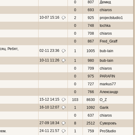
0
807
Демид
0
693
chiaros
10-07 15:16
2
925
projectstudio1
0
748
tochka
0
708
chiaros
0
867
Fred_Graff
яц. Ребят,
02-11 23:36
1
1005
bub-lain
10-11 11:26
1
980
bub-lain
0
709
chiaros
0
975
PARAFIN
0
727
markus77
0
766
Александр
15-12 14:15
103
8630
O_Z
16-10 12:07
1
1092
Garik
0
637
chiaros
27-09 18:34
8
2512
Суворовъ
24-11 21:57
уем.
1
759
ProStudio