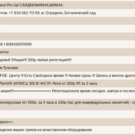
иси Pin-Up! СКИДКИ!&#9644;&#9644;
том. +7-916-562-7О-59, м. Отрадное, Ботанический сад.
.
й т.8(964)5655690
ритон
овой !!!Акция!!! 300р любая репетиция!!!!
м Тульская
E. Центр !!! Есть Свободное время !!! Низкие Цены !!! Запись и многое другое 
АЯ ЗАПИСЬ 300 В ЧАС!!!!. Репа от 300р.!!!!! за 3 часа.
кция!!!================== Репетиционное время сегодня, завтра и послез
Белорусская (от 500р. за 3 часа и 100р./час для индивидуальных заниятий) -
орого==.
едение ваших треков на качественном оборудовании