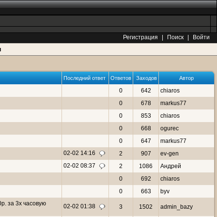
Регистрация
|
Поиск
|
Войти
и
Последний ответ
Ответов
Заходов
Автор
0
642
chiaros
0
678
markus77
0
853
chiaros
0
668
ogurec
0
647
markus77
02-02 14:16
2
907
ev-gen
02-02 08:37
2
1086
Андрей
0
692
chiaros
0
663
byv
р. за 3х часовую
02-02 01:38
3
1502
admin_bazy