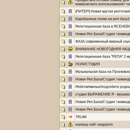
Продаеться готовое помещ. для 
комерческого использования! +
[ПИТЕР!] Новая крутая репточка!
Барабанные палки на реп-базу1
Репетиционная база в ЯСЕНЕВО
Новая Реп.База/Студия ! команды
ФАЗА современный жирный сау
ВНИМАНИЕ НОВОГОДНЯЯ АКЦИЯ 
Репетиционная база "РЕПА" 2 м
ПОЛИСТУДИЯ
Музыкальная база на Пугачевско
Новая Реп.База/Студия ! команды
Ребятки!милые!подсобите родны
студия ВЫРАЖЕНИЕ Я - музыкал
Новая Реп.База/Студия ! команды
Новая Реп.База/Студия ! команды
TRUIM
напишу сайт недорого