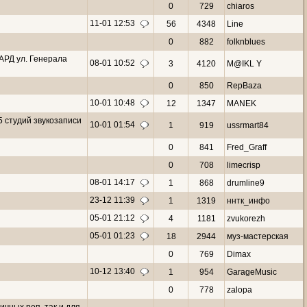
0
729
chiaros
11-01 12:53
56
4348
Line
0
882
folknblues
РД ул. Генерала
08-01 10:52
3
4120
M@IKL Y
0
850
RepBaza
10-01 10:48
12
1347
MANEK
5 студий звукозаписи
10-01 01:54
1
919
ussrmart84
0
841
Fred_Graff
0
708
limecrisp
08-01 14:17
1
868
drumline9
23-12 11:39
1
1319
ннтк_инфо
05-01 21:12
4
1181
zvukorezh
05-01 01:23
18
2944
муз-мастерская
0
769
Dimax
10-12 13:40
1
954
GarageMusic
0
778
zalopa