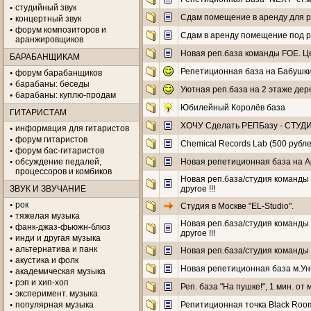
студийный звук
Сдам помещение в аренду для р
концертный звук
форум композиторов и
Сдам в аренду помещение под р
аранжировщиков
Новая реп.база команды FOE. Цент
БАРАБАНЩИКАМ
Репетиционная база на Бабушк
форум барабанщиков
барабаны: беседы
Уютная реп.база на 2 этаже дер
барабаны: куплю-продам
Юбилейный Королёв база
ГИТАРИСТАМ
ХОЧУ Сделать РЕПБазу - СТУ
информация для гитаристов
форум гитаристов
Chemical Records Lab (500 рубле
форум бас-гитаристов
обсуждение педалей,
Новая репетиционная база на А
процессоров и комбиков
Новая реп.база/студия команды F
ЗВУК И ЗВУЧАНИЕ
другое !!!
рок
Студия в Москве "EL-Studio".
тяжелая музыка
Новая реп.база/студия команды F
фанк-джаз-фьюжн-блюз
другое !!!
инди и другая музыка
альтернатива и панк
Новая реп.база/студия команды FO
акустика и фолк
Новая репетиционная база м.Ун
академическая музыка
рэп и хип-хоп
Реп. база "На пушке!", 1 мин. от
эксперимент. музыка
популярная музыка
Репитиционная точка Black Roo