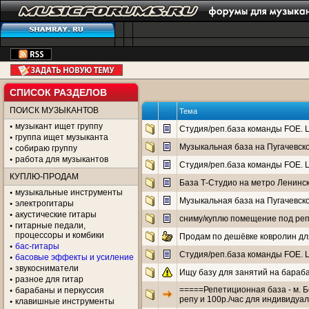
СПИСОК РАЗДЕЛОВ
ПОИСК МУЗЫКАНТОВ
Тема
музыкант ищет группу
Cтудия/реп.база команды FOE. Цен
группа ищет музыканта
Музыкальная база на Пугачевско
собираю группу
работа для музыкантов
Cтудия/реп.база команды FOE. Цен
КУПЛЮ-ПРОДАМ
База Т-Студио на метро Ленинс
музыкальные инструменты
Музыкальная база на Пугачевско
электрогитары
акустические гитары
сниму/куплю помещение под реп
гитарные педали,
процессоры и комбики
Продам по дешёвке ковролин для
бас-гитары
Cтудия/реп.база команды FOE. Цен
басовые эффекты и усиление
звукосниматели
Ищу базу для занятий на бараба
разное для гитар
=====Репетиционная база - м. Бе
барабаны и перкуссия
репу и 100р./час для индивидуа
клавишные инструменты