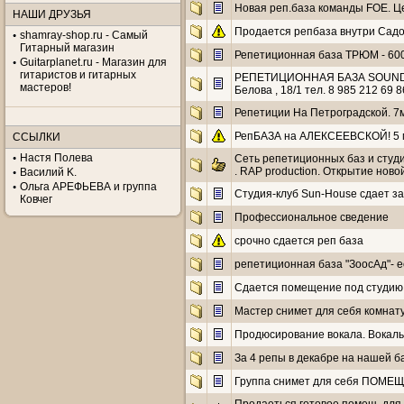
Новая реп.база команды FOE. Цент
НАШИ ДРУЗЬЯ
Продается репбаза внутри Садо
shamray-shop.ru - Самый
Гитарный магазин
Репетиционная база ТРЮМ - 600
Guitarplanet.ru - Магазин для
гитаристов и гитарных
РЕПЕТИЦИОННАЯ БАЗА SOUND CHE
мастеров!
Белова , 18/1 тел. 8 985 212 69 
Репетиции На Петроградской. 7
РепБАЗА на АЛЕКСЕЕВСКОЙ! 5 
ССЫЛКИ
Настя Полева
Сеть репетиционных баз и студи
. RAP production. Открытие нов
Василий K.
Ольга АРЕФЬЕВА и группа
Студия-клуб Sun-House сдает за
Ковчег
Профессиональное сведение
срочно сдается реп база
репетиционная база "ЗоосАд"- е
Сдается помещение под студию 
Мастер снимет для себя комнату
Продюсирование вокала. Вокаль
За 4 репы в декабре на нашей б
Группа снимет для себя ПОМЕЩ