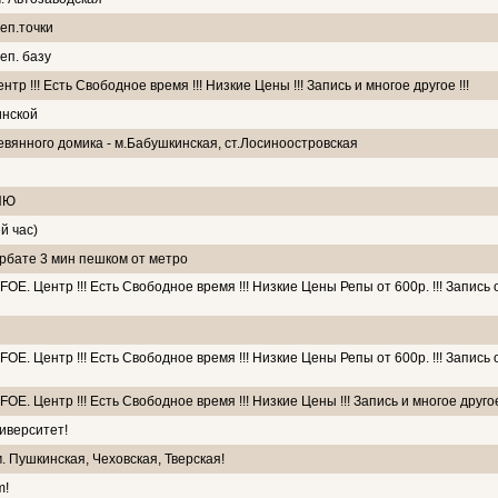
еп.точки
еп. базу
р !!! Есть Свободное время !!! Низкие Цены !!! Запись и многое другое !!!
инской
евянного домика - м.Бабушкинская, ст.Лосиноостровская
ДИЮ
й час)
рбате 3 мин пешком от метро
OE. Центр !!! Есть Свободное время !!! Низкие Цены Репы от 600р. !!! Запись 
OE. Центр !!! Есть Свободное время !!! Низкие Цены Репы от 600р. !!! Запись 
E. Центр !!! Есть Свободное время !!! Низкие Цены !!! Запись и многое другое 
иверситет!
 м. Пушкинская, Чеховская, Тверская!
m!