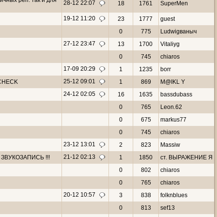
ичных реп. так и для
28-12 22:07
18
1761
SuperMen
19-12 11:20
23
1777
guеst
0
775
Ludwigваныч
27-12 23:47
13
1700
Vitaliyg
0
745
chiaros
17-09 20:29
1
1235
borr
25-12 09:01
 CHECK
1
869
M@IKL Y
24-12 02:05
16
1635
bassdubass
0
765
Leon.62
0
675
markus77
0
745
chiaros
23-12 13:01
2
823
Massiw
21-12 02:13
 ЗВУКОЗАПИСЬ !!!
1
1850
ст. ВЫРАЖЕНИЕ Я
0
802
chiaros
0
765
chiaros
20-12 10:57
3
838
folknblues
0
813
sef13