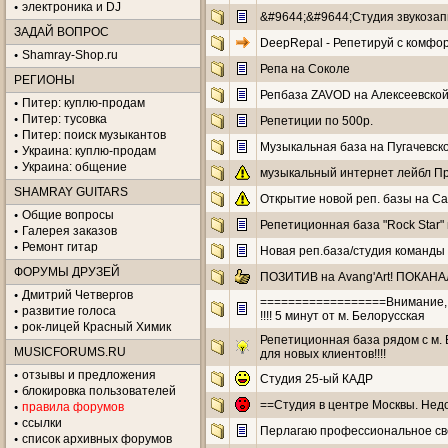
электроника и DJ
&#9644;&#9644;Студия звукозап
ЗАДАЙ ВОПРОС
DeepRepal - Репетируй с комфор
Shamray-Shop.ru
Репа на Соколе
РЕГИОНЫ
Репбаза ZAVOD на Алексеевской
Питер: куплю-продам
Питер: тусовка
Репетиции по 500р.
Питер: поиск музыкантов
Музыкальная база на Пугачевско
Украина: куплю-продам
Украина: общение
музыкальный интернет лейбл П
SHAMRAY GUITARS
Открытие новой реп. базы на Сад
Общие вопросы
Репетиционная база "Rock Star" 
Галерея заказов
Ремонт гитар
Новая реп.база/студия команды FO
ФОРУМЫ ДРУЗЕЙ
ПОЗИТИВ на Avang'Art! ПОКАНАЛЬН
Дмитрий Четвергов
==================Внимание, а
развитие голоса
!!!! 5 минут от м. Белорусская
рок-лицей Красный Химик
Репетиционная база рядом с м. 
MUSICFORUMS.RU
для новых клиентов!!!!
отзывы и предложения
Студия 25-ый КАДР
блокировка пользователей
==Студия в центре Москвы. Нед
правила форумов
ссылки
Перлагаю профессиональное св
список архивных форумов