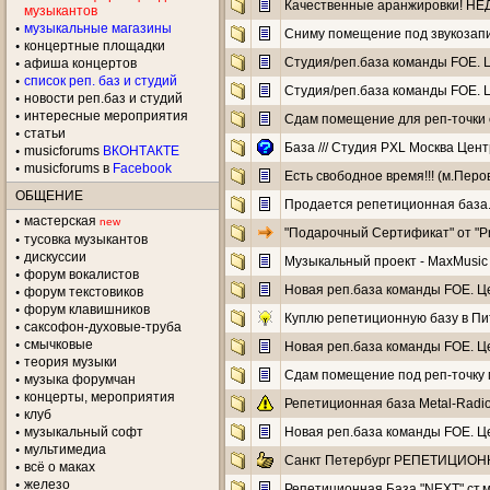
Качественные аранжировки! НЕ
музыкантов
музыкальные магазины
Сниму помещение под звукозап
концертные площадки
Cтудия/реп.база команды FOE. Цен
aфиша концертов
список реп. баз и студий
Cтудия/реп.база команды FOE. Цен
новости реп.баз и студий
интересные мероприятия
Сдам помещение для реп-точки 
статьи
База /// Студия PXL Москва Цен
musicforums
ВКОНТАКТЕ
musicforums в
Facebook
Есть свободное время!!! (м.Перо
ОБЩЕНИЕ
Продается репетиционная база.
мастерская
new
"Подарочный Сертификат" от "Pr
тусовка музыкантов
дискуссии
Музыкальный проект - MaxMusic 
форум вокалистов
Новая реп.база команды FOE. Цент
форум текстовиков
форум клавишников
Куплю репетиционную базу в Пи
саксофон-духовые-труба
смычковые
Новая реп.база команды FOE. Цент
теория музыки
Сдам помещение под реп-точку 
музыка форумчан
концерты, мероприятия
Репетиционная база Metal-Radi
клуб
музыкальный софт
Новая реп.база команды FOE. Цент
мультимедиа
Санкт Петербург РЕПЕТИЦИОННА
всё о маках
железо
Репетиционная База "NEXT" ст.м