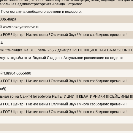
репетиций 50 м2, Пл.Восстания клубная атмосфера, неон, подходит как для л
небольшая администраторская!Аренда 12тр\\мес
 Пока есть куча свободного времени и недорого.
00р.-пара
! www.bazayasenevo.ru
 FOE ! Центр ! Низкие цены ! Отличный Звук ! Много свободного времени !
нд
5% скидка. на ВСЕ репы 26,27 декабря! РЕПЕТИЦИОННАЯ БАЗА SOUND
инуты ходьбы от м. Водный Стадион. Актуальное расписание на неделю
й т.8(964)5655690
 FOE ! Центр ! Низкие цены ! Отличный Звук ! Много свободного времени !
е!))
ьная точка Санкт-Петербурга РЕПЕТИЦИИ !!! КВАРТИРНИКИ !!! СЕЙШИНЫ !!!
 FOE ! Центр ! Низкие цены ! Отличный Звук ! Много свободного времени !
 FOE ! Центр ! Низкие цены ! Отличный Звук ! Много свободного времени !