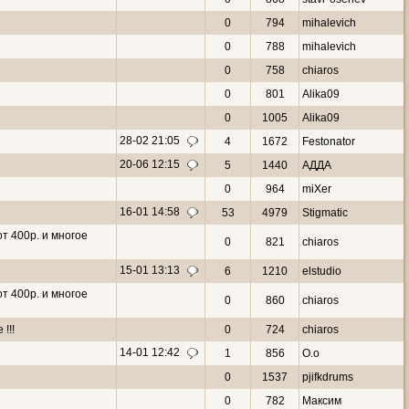
0
794
mihalevich
0
788
mihalevich
0
758
chiaros
0
801
Alika09
0
1005
Alika09
28-02 21:05
4
1672
Festonator
20-06 12:15
5
1440
АДДА
0
964
miXer
16-01 14:58
53
4979
Stigmatic
от 400р. и многое
0
821
chiaros
15-01 13:13
6
1210
elstudio
от 400р. и многое
0
860
chiaros
!!!
0
724
chiaros
14-01 12:42
1
856
О.о
0
1537
pjifkdrums
0
782
Макcим