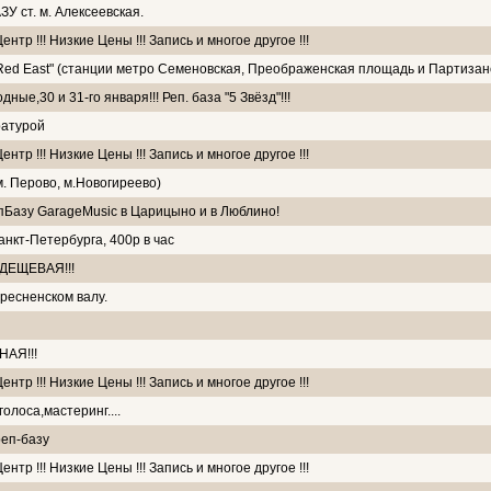
т. м. Алексеевская.
тр !!! Низкие Цены !!! Запись и многое другое !!!
Red East" (станции метро Семеновская, Преображенская площадь и Партизан
ые,30 и 31-го января!!! Реп. база "5 Звёзд"!!!
ратурой
тр !!! Низкие Цены !!! Запись и многое другое !!!
м. Перово, м.Новогиреево)
пБазу GarageMusic в Царицыно и в Люблино!
анкт-Петербурга, 400р в час
ДЕЩЕВАЯ!!!
ресненском валу.
НАЯ!!!
тр !!! Низкие Цены !!! Запись и многое другое !!!
олоса,мастеринг....
еп-базу
тр !!! Низкие Цены !!! Запись и многое другое !!!