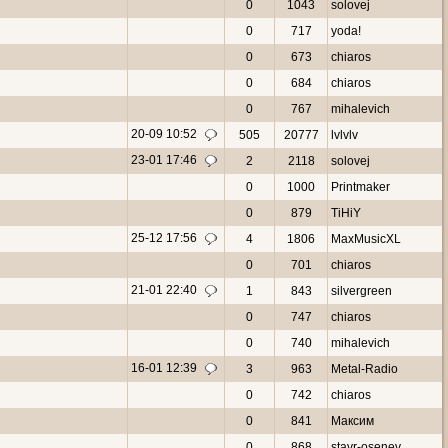
0
1043
solovej
0
717
yoda!
0
673
chiaros
0
684
chiaros
0
767
mihalevich
20-09 10:52
505
20777
lvlvlv
23-01 17:46
2
2118
solovej
0
1000
Printmaker
0
879
TiHiY
25-12 17:56
4
1806
MaxMusicXL
0
701
chiaros
21-01 22:40
1
843
silvergreen
0
747
chiaros
0
740
mihalevich
16-01 12:39
3
963
Metal-Radio
0
742
chiaros
0
841
Макcим
0
868
stavr-osenev