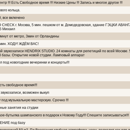
р !!! Есть Свободное время !!! Низкие Цены !!! Запись и многое другое !!!
вого кольца.
, все включено
CK г. Москва, 5 мин. пешком от м. Домодедовская, здание ГЭЦКИ АВАНГА
86 Михаил
минут от метро, 3мин от Орландины
мин. ХОДУ! ЖДЁМ ВАС!
й звукозаписи HENDRIX STUDIO. 24 комнаты для репетиций по всей Москве. 
ой базы. Открытие новой студии. Ламповый аппарат
л под новогодние вечеринки и концерты!!!
сть свободное время!!!
звукозаписи, возможен выкуп
 под музыкальную мастерскую. Срочно !!!
ные занятия на студии
азе-бутылка шампанского в подарок к Новому Году!!! Спешите записываться!!!
ЕНИЕ под базу