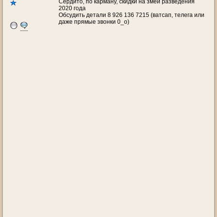
Сердито, по карману, скидки на змей разведения
2020 года
Обсудить детали 8 926 136 7215 (ватсап, телега или
даже прямые звонки 0_o)