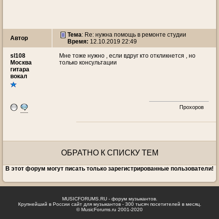
Тема
: Re: нужна помощь в ремонте студии
Автор
Время:
12.10.2019 22:49
sl108
Мне тоже нужно , если вдруг кто откликнется , но
Москва
только консультации
гитара
вокал
Прохоров
ОБРАТНО К СПИСКУ ТЕМ
В этот форум могут писать только зарегистрированные пользователи!
MUSICFORUMS.RU - форум музыкантов.
Крупнейший в России сайт для музыкантов - 300 тысяч посетителей в месяц.
© MusicForums.ru 2001-2020