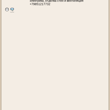
электрика, отделка стен и вентиляция
+79851217732