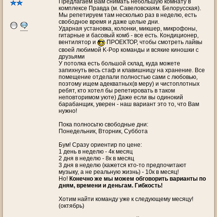
Предлагаем Вам снимать небольшую комнату в
комплексе Правда (м. Савеловскаям. Белорусская).
Мы репетируем там несколько раз в неделю, есть
свободное время и даже целые дни.
Ударная установка, колонки, микшер, микрофоны,
гитарные и басовый комб - все есть. Кондиционер,
вентилятор и
ПРОЕКТОР, чтобы смотреть лайвы
своей любимой K-Pop команды и всякие киношки с
друзьями
У потолка есть большой склад, куда можете
запихнуть весь стаф и клавишницу на хранение. Все
помещение отделали полностью сами с любовью,
поэтому ищем адекватных(в меру) и чистоплотных
ребят, кто хотел бы репетировать в таком
неповторимом уюте) Даже если вы одинокий
барабанщик, уверен - наш вариант это то, что Вам
нужно!
Пока полносьтю свободные дни:
Понедельник, Вторник, Суббота
Бум! Сразу ориентир по цене:
1 день в неделю - 4к месяц
2 дня в неделю - 8к в месяц
3 дня в неделю (кажется кто-то предпочитают
музыку, а не реальную жизнь) - 10к в месяц!
Но!
Конечно же мы можем обговорить варианты по
дням, времени и деньгам. Гибкость!
Хотим найти команду уже к следующему месяцу!
(октябрь)