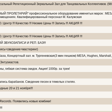
сальный Репетиционный Зеркальный Зал для Танцевальных Коллективов. (98
Й ПРОЛЕТАРИЙ" профессиональное оборудование именитых марок : MES
помещениях. Квалифицированный персонал М. Калужская
нтр !!! Качество !!! Низкие Цены !!! Запись !!! АКЦИЯ !!!
нтр !!! Качество !!! Низкие Цены !!! Запись !!! АКЦИЯ !!!
 ЗВУКОЗАПИСИ И РЕП. БАЗ!!!
апись+сведение+мастеринг)
база, Концертный зал. м. Тургеневская(3 мин пешком) MESA, Hughes, Marshall, 
 Энтузиастов.
ны, гибкая система скидок. Акция! 1000р. за трек!
апись барабанов. Сведение песен в тяжелых стилях.
дные 20 и 21 ноября!!!
 Records. Появились новые комбики!
!!