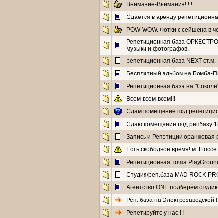
Внимание-Внимание! ! !
Сдается в аренду репетиционна
POW-WOW. Фотки с сейшена в че
Репетиционная база ОРКЕСТРОВ
музыки и фотографов.
репетиционная база NEXT ст.м.
Бесплатный альбом на Бомба-Пи
Репетиционная база на "Сокол
Всем-всем-всем!!!
Сдам помещение под репетицио
Сдаю помещение под репбазу 1
Запись и Репетиции оранжевая в
Есть свободное время! м. Шоссе
Репетиционная точка PlayGroun
Cтудия/реп.база MAD ROCK PRO. Це
Агентство ONE подберём студию
Реп. база на Электрозаводской !!
Репетируйте у нас !!!