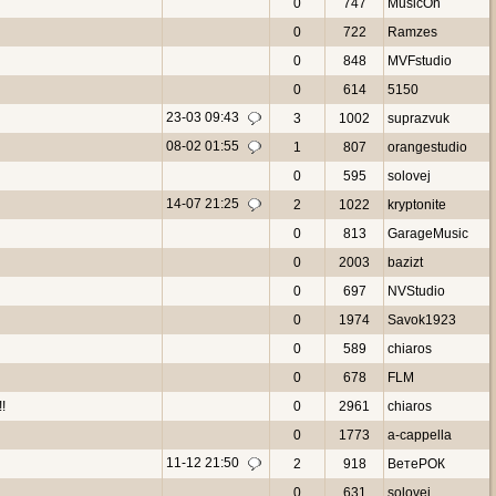
0
747
MusicOn
0
722
Ramzes
0
848
MVFstudio
0
614
5150
23-03 09:43
3
1002
suprazvuk
08-02 01:55
1
807
orangestudio
0
595
solovej
14-07 21:25
2
1022
kryptonite
0
813
GarageMusic
0
2003
bazizt
0
697
NVStudio
0
1974
Savok1923
0
589
chiaros
0
678
FLM
!
0
2961
chiaros
0
1773
a-cappella
11-12 21:50
2
918
ВетеРОК
0
631
solovej