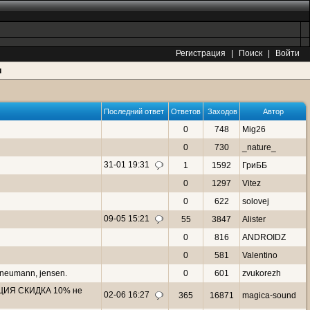
Регистрация
|
Поиск
|
Войти
и
Последний ответ
Ответов
Заходов
Автор
0
748
Mig26
0
730
_nature_
31-01 19:31
1
1592
ГриББ
0
1297
Vitez
0
622
solovej
09-05 15:21
55
3847
Alister
0
816
ANDROIDZ
0
581
Valentino
neumann, jensen.
0
601
zvukorezh
АКЦИЯ СКИДКА 10% не
02-06 16:27
365
16871
magica-sound