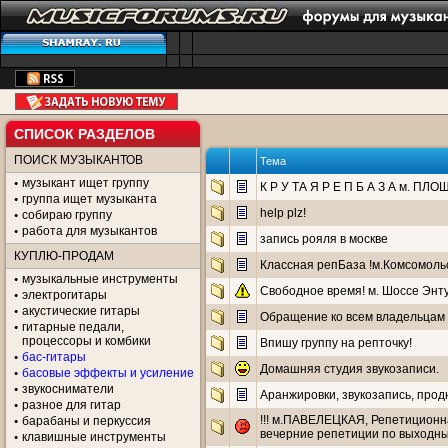
СПИСОК РАЗДЕЛОВ
ПОИСК МУЗЫКАНТОВ
Тема
музыкант ищет группу
К Р У ТА Я Р Е П Б А З А м. ПЛ
группа ищет музыканта
help plz!
собираю группу
работа для музыкантов
запись рояля в москве
КУПЛЮ-ПРОДАМ
Классная репБаза !м.Комсомоль
музыкальные инструменты
Свободное время! м. Шоссе Энтуз
электрогитары
акустические гитары
Обращение ко всем владельцам 
гитарные педали,
процессоры и комбики
Впишу группу на репточку!
бас-гитары
Домашняя студия звукозаписи.
басовые эффекты и усиление
звукосниматели
Аранжировки, звукозапись, прод
разное для гитар
!!! м.ПАВЕЛЕЦКАЯ, Репетиционн
барабаны и перкуссия
вечерние репетиции по выходным
клавишные инструменты