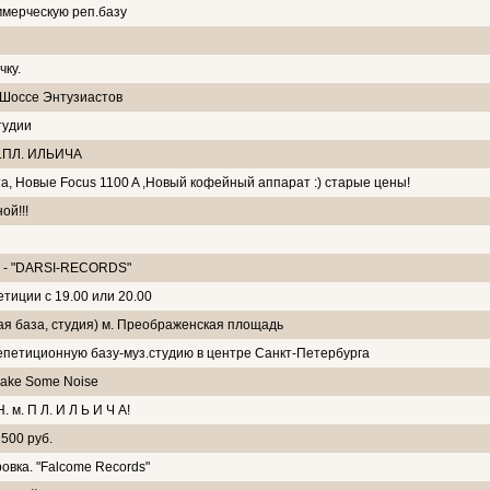
мерческую реп.базу
чку.
. Шоссе Энтузиастов
тудии
ИН.ПЛ. ИЛЬИЧА
та, Новые Focus 1100 A ,Новый кофейный аппарат :) старые цены!
ой!!!
- "DARSI-RECORDS"
тиции с 19.00 или 20.00
 база, студия) м. Преображенская площадь
петиционную базу-муз.студию в центре Санкт-Петербурга
ake Some Noise
. м. П Л. И Л Ь И Ч А!
500 руб.
овка. "Falcome Records"