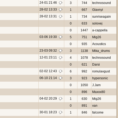
24-01 21:46
3
744
technosound
28-02 13:33
1
667
Glavnyi
28-02 13:31
1
734
sunriseagain
0
633
solovej
0
1447
a-cappella
03-06 19:30
5
751
Mig26
0
935
Acoustics
23-03 09:32
3
1138
Mika_drums
12-01 23:11
4
1078
technosound
0
621
Darsi
02-02 12:43
6
992
romulavgust
06-10 21:14
3
923
hypersonic
0
1050
J.Jam
0
896
Maxxx80
04-02 20:29
1
630
Mig26
0
891
van
30-01 18:23
1
846
falcome