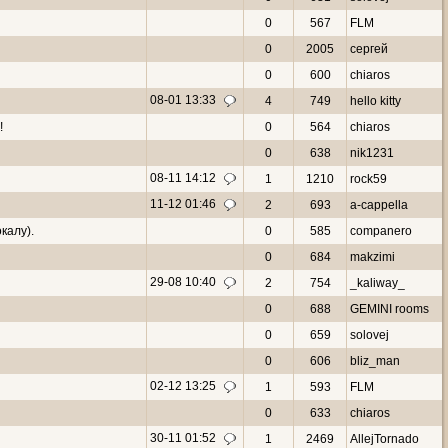
0
567
FLM
0
2005
сергей
0
600
chiaros
08-01 13:33
4
749
hello kitty
!
0
564
chiaros
0
638
nik1231
08-11 14:12
1
1210
rock59
11-12 01:46
2
693
a-cappella
калу).
0
585
companero
0
684
makzimi
29-08 10:40
2
754
_kaliway_
0
688
GEMINI rooms
0
659
solovej
0
606
bliz_man
02-12 13:25
1
593
FLM
0
633
chiaros
30-11 01:52
1
2469
AllejTornado