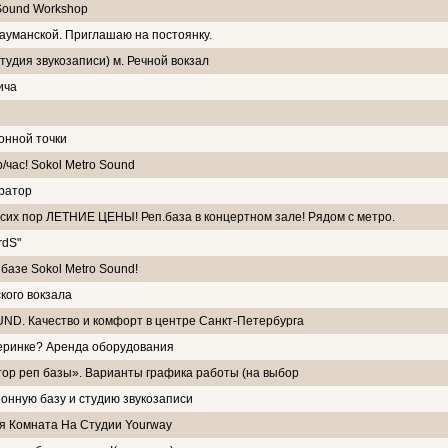
Sound Workshop
ауманской. Приглашаю на постоянку.
тудия звукозаписи) м. Речной вокзал
ича
онной точки
час! Sokol Metro Sound
ратор
 сих пор ЛЕТНИЕ ЦЕНЫ! Реп.база в концертном зале! Рядом с метро.
rdS"
базе Sоkol Metro Sound!
кого вокзала
ND. Качество и комфорт в центре Санкт-Петербурга
черинке? Аренда оборудования
ор реп базы». Варианты графика работы (на выбор
нную базу и студию звукозаписи
я Комната На Студии Yourway