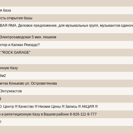
я база
сть открытия базы
АЯ ЯМА. Деловое предложение, для музыкальных групп, музыкантов одиноч
 Электрозаводская 5 мин. пешком
тер и Капкан Рекордз?
е"."ROCK GARAGE"
нную базу
8м2
етка Коньково ул. Островитянова
 Энтузиастов
d
нтр !!! Качество !!! Низкие Цены !!! Запись !!! АКЦИЯ !!!
 и репетиционную базу в Вашем районе 8-926-111-9-777
!