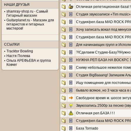
НАШИ ДРУЗЬЯ
Отличная репетиционная база! ! 
shamray-shop.ru - Самый
Студия звукозаписи «Tim music»
Гитарный магазин
Guitarplanet.ru - Магазин для
Cтудия/реп.база MAD ROCK PRO. Це
гитаристов и гитарных
мастеров!
Хочу записать вокал под минусо
Cтудия/реп.база MAD ROCK PRO. Ц
ССЫЛКИ
Для начинающих групп и Исполн
Tracktor Bowling
?!Сделаем Студию-Базу?!Нужно
Настя Полева
НУЖНА РЕП БАЗА НА ВОСКР.С 13
Ольга АРЕФЬЕВА и группа
Ковчег
Сниму небольшое нежилое помеще
Студия BigBaaang! Запишем Ал
Ищу помещение для постоянны
бывало всякое, но 3 часа часа 
Свободное время м. шоссе энту
Звукозапись 2500р за песню (з
Отличная реп.БАЗА ! ! !
Cтудия/реп.база MAD ROCK PRO. Це
База Tornado