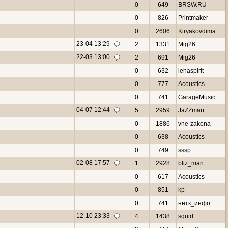
0
649
BRSW.RU
0
826
Printmaker
0
2606
Kiryakovdima
23-04 13:29
2
1331
Mig26
22-03 13:00
2
691
Mig26
0
632
lehaspirit
0
777
Acoustics
0
741
GarageMusic
04-07 12:44
5
2959
JaZZman
0
1886
vne-zakona
0
638
Acoustics
0
749
sssp
02-08 17:57
1
2928
bliz_man
0
617
Acoustics
0
851
kp
0
741
ннтк_инфо
12-10 23:33
4
1438
squid