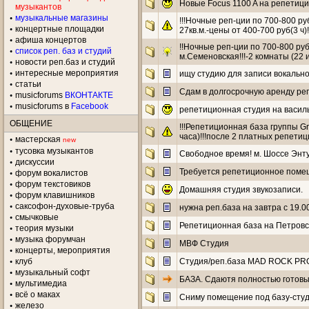
Новые Focus 1100 A на репетицио
музыкантов
музыкальные магазины
!!!Ночные реп-ции по 700-800 ру
концертные площадки
27кв.м.-цены от 400-700 руб(3 ч)
aфиша концертов
!!Ночные реп-ции по 700-800 руб
список реп. баз и студий
м.Семеновская!!!-2 комнаты (22 и
новости реп.баз и студий
интересные мероприятия
ищу студию для записи вокальн
статьи
Сдам в долгосрочную аренду ре
musicforums
ВКОНТАКТЕ
musicforums в
Facebook
репетиционная студия на васил
ОБЩЕНИЕ
!!!Репетиционная база группы Gre
часа)!!!после 2 платных репетиц
мастерская
new
тусовка музыкантов
Свободное время! м. Шоссе Энтуз
дискуссии
Требуется репетиционное пом
форум вокалистов
форум текстовиков
Домашняя студия звукозаписи.
форум клавишников
саксофон-духовые-труба
нужна реп.база на завтра с 19.0
смычковые
Репетиционная база на Петровс
теория музыки
музыка форумчан
МВФ Студия
концерты, мероприятия
клуб
Cтудия/реп.база MAD ROCK PRO. Ц
музыкальный софт
БАЗА. Сдаютя полностью готовы
мультимедиа
всё о маках
Сниму помещение под базу-сту
железо