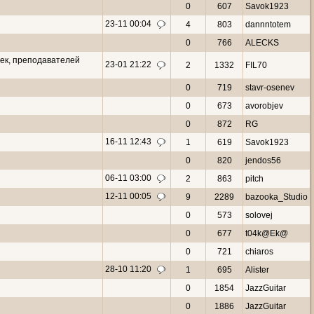
0
607
Savok1923
23-11 00:04
4
803
dannntotem
0
766
ALECKS
ек, преподавателей
23-01 21:22
2
1332
FIL70
0
719
stavr-osenev
0
673
avorobjev
0
872
RG
16-11 12:43
1
619
Savok1923
0
820
jendos56
06-11 03:00
2
863
pitch
12-11 00:05
9
2289
bazooka_Studio
0
573
solovej
0
677
t04k@Ek@
0
721
chiaros
28-10 11:20
1
695
Alister
0
1854
JazzGuitar
0
1886
JazzGuitar