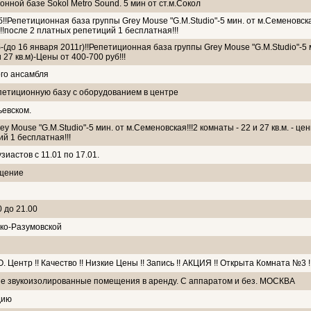
нной базе Sokol Metro Sound. 5 мин от ст.м.Сокол
б!!Репетиционная база группы Grey Mouse "G.M.Studio"-5 мин. от м.Семеновск
!!!после 2 платных репетиций 1 бесплатная!!!
-(до 16 января 2011г)!!Репетиционная база группы Grey Mouse "G.M.Studio"-5 
 27 кв.м)-Цены от 400-700 руб!!!
ого ансамбля
петиционную базу с оборудованием в центре
ьевском.
y Mouse "G.M.Studio"-5 мин. от м.Семеновская!!!2 комнаты - 22 и 27 кв.м. - це
ий 1 бесплатная!!!
иастов с 11.01 по 17.01.
ещение
0 до 21.00
ко-Разумовской
ентр !! Качество !! Низкие Цены !! Запись !! АКЦИЯ !! Открыта Комната №3 !!
е звукоизолированные помещения в аренду. С аппаратом и без. МОСКВА
дию