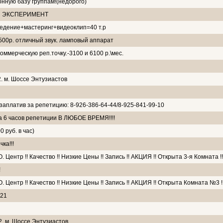
ную базу группам!(недорого)
зы ЭКСПЕРИМЕНТ
ведение+мастеринг+видеоклип=40 т.р
. 500р. отличный звук. ламповый аппарат
ммерческую реп.точку.-3100 и 6100 р.\мес.
2. м. Шоссе Энтузиастов
заплатив за репетицию: 8-926-386-64-44/8-925-841-99-10
а 6 часов репетиции В ЛЮБОЕ ВРЕМЯ!!!!
 руб. в час)
ка!!!
ентр !! Качество !! Низкие Цены !! Запись !! АКЦИЯ !! Открыта 3-я Комната !!
!
ентр !! Качество !! Низкие Цены !! Запись !! АКЦИЯ !! Открыта Комната №3 !!
 21
2. м. Шоссе Энтузиастов