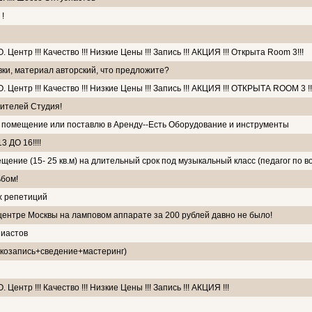
!
нтр !!! Качество !!! Низкие Цены !!! Запись !!! АКЦИЯ !!! Открыта Room 3!!!
вки, материал авторский, что предложите?
ентр !!! Качество !!! Низкие Цены !!! Запись !!! АКЦИЯ !!! ОТКРЫТА ROOM 3 !!
ителей Студия!
 помещение или поставлю в Аренду--Есть Оборудование и инструменты
 ДО 16!!!!
ние (15- 25 кв.м) на длительный срок под музыкальный класс (педагог по во
ьбом!
х репетиций
в центре Москвы на ламповом аппарате за 200 рублей давно не было!
зиастов
вукозапись+сведение+мастеринг)
нтр !!! Качество !!! Низкие Цены !!! Запись !!! АКЦИЯ !!!