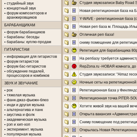
Студия звукозаписи Baby Road 
студийный звук
концертный звук
Новая репетиционная база на Б
форум композиторов и
аранжировщиков
Y-WAVE - репетиционная база (c
БАРАБАНЩИКАМ
Новая реп база м. Площадь Иль
форум барабанщиков
Отличная реп база!
барабаны: беседы
барабаны: куплю-продам
сниму помещение для репетици
ГИТАРИСТАМ
Репетиция для барабанщика 80р/
информация для гитаристов
На репбазу требуется админист
форум гитаристов
форум бас-гитаристов
RepZona.ru -НОВАЯ комната, до
обсуждение педалей,
Студия звукозаписи: "Almaz reco
процессоров и комбиков
Ночные сеты на репетиционной 
ЗВУК И ЗВУЧАНИЕ
рок
Репетиционная база у Финляндс
тяжелая музыка
Репетиционная точка PITER-SOU
фанк-джаз-фьюжн-блюз
инди и другая музыка
Хотите живой звук на вашей ве
альтернатива и панк
Открыта вакансия «Администрат
акустика и фолк
академическая музыка
Сниму помещение под репетицио
рэп и хип-хоп
эксперимент. музыка
Открылась Новая Репетиционна
популярная музыка