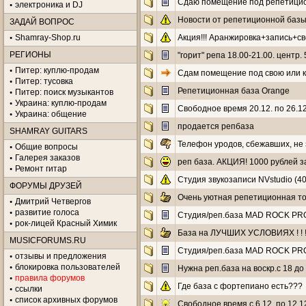
Сдаю помещение под репетицион
электроника и DJ
Новости от репетиционной ба
ЗАДАЙ ВОПРОС
Shamray-Shop.ru
Акция!!! Аранжировка+запись+с
РЕГИОНЫ
"горит" репа 18.00-21.00. центр
Питер: куплю-продам
Сдам помещение под свою или ко
Питер: тусовка
Репетиционная база Orange
Питер: поиск музыкантов
Украина: куплю-продам
Свободное время 20.12. по 26.1
Украина: общение
продается репбаза
SHAMRAY GUITARS
Телефон уродов, сбежавших, не 
Общие вопросы
Галерея заказов
реп база. АКЦИЯ! 1000 рублей з
Ремонт гитар
Студия звукозаписи NVstudio (400
ФОРУМЫ ДРУЗЕЙ
Очень уютная репетиционная точ
Дмитрий Четвергов
развитие голоса
Cтудия/реп.база MAD ROCK PRO. Ц
рок-лицей Красный Химик
База на ЛУЧШИХ УСЛОВИЯХ ! ! 
MUSICFORUMS.RU
Cтудия/реп.база MAD ROCK PRO. Ц
отзывы и предложения
блокировка пользователей
Нужна реп.база на воскр.с 18 до
правила форумов
Где база с фортепиано есть???
ссылки
список архивных форумов
Свободное время с 6.12. по 12.1