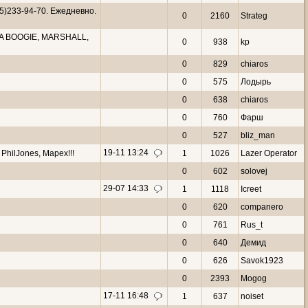
5)233-94-70. Ежедневно.
0
2160
Strateg
A BOOGIE, MARSHALL,
0
938
kp
0
829
chiaros
0
575
Лодырь
0
638
chiaros
0
760
Фарш
0
527
bliz_man
19-11 13:24
PhilJones, Mapex!!!
1
1026
Lazer Operator
0
602
solovej
29-07 14:33
1
1118
Icreet
0
620
companero
0
761
Rus_t
0
640
Демид
0
626
Savok1923
0
2393
Mogog
17-11 16:48
1
637
noiset