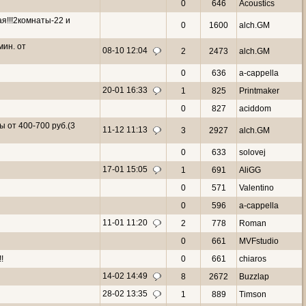
0
646
Acoustics
ая!!!2комнаты-22 и
0
1600
alch.GM
мин. от
08-10 12:04
2
2473
alch.GM
0
636
a-cappella
20-01 16:33
1
825
Printmaker
0
827
aciddom
ны от 400-700 руб.(3
11-12 11:13
3
2927
alch.GM
0
633
solovej
17-01 15:05
1
691
AliGG
0
571
Valentino
0
596
a-cappella
11-01 11:20
2
778
Roman
0
661
MVFstudio
!
0
661
chiaros
14-02 14:49
8
2672
Buzzlap
28-02 13:35
1
889
Timson