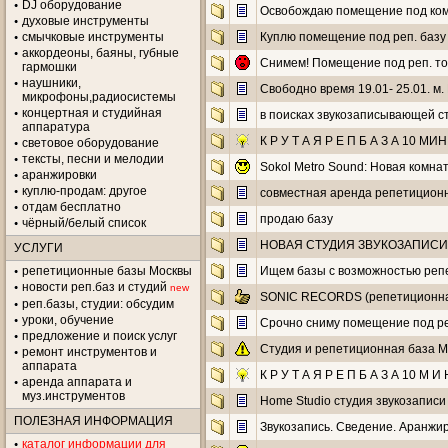
DJ оборудование
Освобождаю помещение под ком
духовые инструменты
смычковые инструменты
Куплю помещение под реп. базу
аккордеоны, баяны, губные
Снимем! Помещение под реп. то
гармошки
наушники,
Свободно время 19.01- 25.01. м
микрофоны,радиосистемы
концертная и студийная
в поисках звукозаписывающей с
аппаратура
К Р У Т А Я Р Е П Б А З А 10 М
световое оборудование
тексты, песни и мелодии
Sokol Metro Sound: Новая комна
аранжировки
куплю-продам: другое
совместная аренда репетиционн
отдам бесплатно
продаю базу
чёрный/белый список
НОВАЯ СТУДИЯ ЗВУКОЗАПИСИ 
УСЛУГИ
репетиционные базы Москвы
Ищем базы с возможностью репе
новости реп.баз и студий
new
SONIC RECORDS (репетиционная
реп.базы, студии: обсудим
уроки, обучение
Срочно сниму помещение под ре
предложение и поиск услуг
Студия и репетиционная база M
ремонт инструментов и
аппарата
К Р У Т А Я Р Е П Б А З А 10 М И Н
аренда аппарата и
муз.инструментов
Home Studio студия звукозаписи 
ПОЛЕЗНАЯ ИНФОРМАЦИЯ
Звукозапись. Сведение. Аранжир
каталог информации для