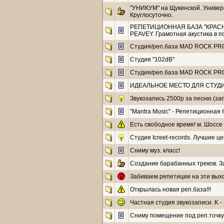
"УНИКУМ" на Щукинской. Универ
Круглосуточно.
РЕПЕТИЦИОННАЯ БАЗА "КРАСНЫ
PEAVEY. Грамотная акустика в 
Cтудия/реп.база MAD ROCK PRO. Це
Студия "102dB"
Cтудия/реп.база MAD ROCK PRO. Це
ИДЕАЛЬНОЕ МЕСТО ДЛЯ СТУДИЙ
Звукозапись 2500р за песню (з
"Mantra Music" - Репетиционная 
Есть свободное время! м. Шоссе
Студия Icreet-records. Лучшие це
Сниму муз. класс!
Создание барабанных треков. З
Забиваем репетиции на эти выхо
Открылась новая реп.база!!!
Частная студия звукозаписи. K -
Сниму помещение под реп.точку!