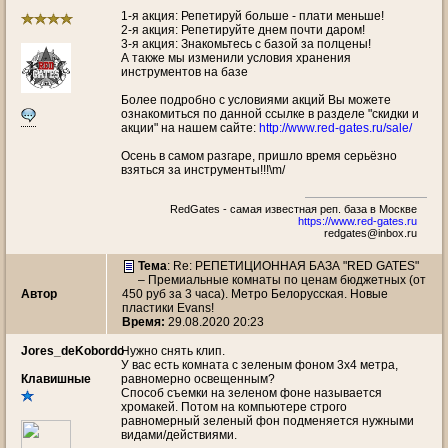
1-я акция: Репетируй больше - плати меньше!
2-я акция: Репетируйте днем почти даром!
3-я акция: Знакомьтесь с базой за полцены!
А также мы изменили условия хранения
инструментов на базе
Более подробно с условиями акций Вы можете
ознакомиться по данной ссылке в разделе "скидки и
акции" на нашем сайте:
http://www.red-gates.ru/sale/
Осень в самом разгаре, пришло время серьёзно
взяться за инструменты!!!\m/
RedGates - самая известная реп. база в Москве
https://www.red-gates.ru
redgates@inbox.ru
Тема
: Re: РЕПЕТИЦИОННАЯ БАЗА "RED GATES"
– Премиальные комнаты по ценам бюджетных (от
Автор
450 руб за 3 часа). Метро Белорусская. Новые
пластики Evans!
Время:
29.08.2020 20:23
Jores_deKobordo
Нужно снять клип.
У вас есть комната с зеленым фоном 3х4 метра,
Клавишные
равномерно освещенным?
Способ съемки на зеленом фоне называется
хромакей. Потом на компьютере строго
равномерный зеленый фон подменяется нужными
видами/действиями.