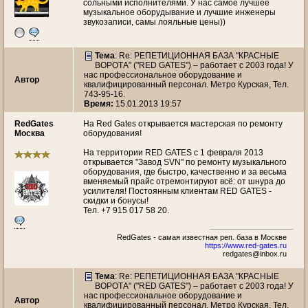
сольными исполнителями. У нас самое лучшее
музыкальное оборудывание и лучшие инженеры
звукозаписи, самы лояльные цены))
Тема
: Re: РЕПЕТИЦИОННАЯ БАЗА "КРАСНЫЕ
ВОРОТА" ("RED GATES") – работает с 2003 года! У
нас профессиональное оборудование и
Автор
квалифицированный персонал. Метро Курская, Тел.
743-95-16.
Время:
15.01.2013 19:57
RedGates
На Red Gates открывается мастерская по ремонту
Москва
оборудования!
На территории RED GATES с 1 февраля 2013
открывается "Завод SVN" по ремонту музыкального
оборудования, где быстро, качественно и за весьма
вменяемый прайс отремонтируют всё: от шнура до
усилителя! Постоянным клиентам RED GATES -
скидки и бонусы!
Тел. +7 915 017 58 20.
RedGates - самая известная реп. база в Москве
https://www.red-gates.ru
redgates@inbox.ru
Тема
: Re: РЕПЕТИЦИОННАЯ БАЗА "КРАСНЫЕ
ВОРОТА" ("RED GATES") – работает с 2003 года! У
нас профессиональное оборудование и
Автор
квалифицированный персонал. Метро Курская, Тел.