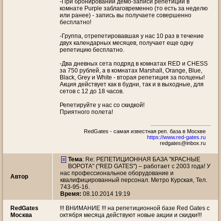
-При бронировании демо-записи репетиции в
комнате Purple заблаговременно (то есть за неделю
или ранее) - запись вы получаете совершенно
бесплатно!
-Группа, отрепетировавшая у нас 10 раз в течение
двух календарных месяцев, получает еще одну
репетицию бесплатно.
-Два дневных сета подряд в комнатах RED и CHESS
за 750 рублей, а в комнатах Marshall, Orange, Blue,
Black, Grey и White - вторая репетиция за полцены!
Акция действует как в будни, так и в выходные, для
сетов с 12 до 18 часов.
Репетируйте у нас со скидкой!
Приятного полета!
RedGates - самая известная реп. база в Москве
https://www.red-gates.ru
redgates@inbox.ru
Тема
: Re: РЕПЕТИЦИОННАЯ БАЗА "КРАСНЫЕ
ВОРОТА" ("RED GATES") – работает с 2003 года! У
нас профессиональное оборудование и
Автор
квалифицированный персонал. Метро Курская, Тел.
743-95-16.
Время:
08.10.2014 19:19
RedGates
!!! ВНИМАНИЕ !!! на репетиционной базе Red Gates с
Москва
октября месяца действуют новые акции и скидки!!!