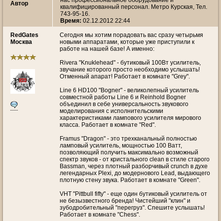
нас профессиональное оборудование и
Автор
квалифицированный персонал. Метро Курская, Тел.
743-95-16.
Время:
02.12.2012 22:44
RedGates
Сегодня мы хотим порадовать вас сразу четырьмя
Москва
новыми аппаратами, которые уже приступили к
работе на нашей базе! А именно:
Rivera "Knuklehead" - бутиковый 100Вт усилитель,
звучание которого просто необходимо услышать!
Отменный апарат! Работает в комнате "Grey".
Line 6 HD100 "Bogner" - великолепный усилитель
совместной работы Line 6 и Reinhold Bogner
объединил в себе универсальность звукового
моделирования с исполнительскими
характеристиками лампового усилителя мирового
класса. Работает в комнате "Red".
Framus "Dragon" - это трехканальный полностью
ламповый усилитель, мощностью 100 Ватт,
позволяющий получить максимально возможный
спектр звуков - от кристального clean в стиле старого
Bassman, через плотный разборчивый crunch в духе
легендарных Plexi, до модернового Lead, выдающего
плотную стену звука. Работает в комнате "Green".
VHT "Pittbull fifty" - еще один бутиковый усилитель от
не безызвестного бренда! Чистейший "клин" и
зубодробительный "перегруз". Спешите услышать!
Работает в комнате "Chess".