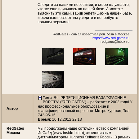
Следите за нашими новостями, и скоро вы узнаете,
что же еще появилось на нашей базе. А можете
выяснить это сами, забив репетицию на нашей базе,
и если вам повезет, вы увидите и попробуете
новинки первыми!
RedGates - самая известная реп. база в Москве
https://www.red-gates.ru
redgates@inbox.ru
Тема
: Re: РЕПЕТИЦИОННАЯ БАЗА "КРАСНЫЕ
ВОРОТА" ("RED GATES") – работает с 2003 года! У
нас профессиональное оборудование и
Автор
квалифицированный персонал. Метро Курская, Тел.
743-95-16.
Время:
10.12.2012 22:13
RedGates
Мы продолжаем наше сотрудничество с компанией
Москва
ИнСайд (www.inside-ltd.ru), эксклюзивным
дистрибьютором Hughes&Kettner в России. В рамках