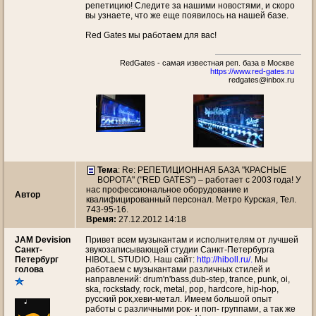
репетицию! Следите за нашими новостями, и скоро
вы узнаете, что же еще появилось на нашей базе.
Red Gates мы работаем для вас!
RedGates - самая известная реп. база в Москве
https://www.red-gates.ru
redgates@inbox.ru
Тема
: Re: РЕПЕТИЦИОННАЯ БАЗА "КРАСНЫЕ
ВОРОТА" ("RED GATES") – работает с 2003 года! У
нас профессиональное оборудование и
Автор
квалифицированный персонал. Метро Курская, Тел.
743-95-16.
Время:
27.12.2012 14:18
JAM Devision
Привет всем музыкантам и исполнителям от лучшей
Санкт-
звукозаписывающей студии Санкт-Петербурга
Петербург
HIBOLL STUDIO. Наш сайт:
http://hiboll.ru/.
Мы
голова
работаем с музыкантами различных стилей и
направлений: drum'n'bass,dub-step, trance, punk, oi,
ska, rockstady, rock, metal, pop, hardcore, hip-hop,
русский рок,хеви-метал. Имеем большой опыт
работы с различными рок- и поп- группами, а так же