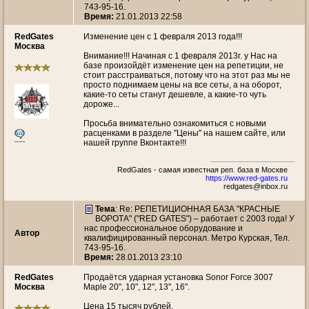
743-95-16.
Время:
21.01.2013 22:58
RedGates
Изменение цен с 1 февраля 2013 года!!!
Москва
Внимание!!! Начиная с 1 февраля 2013г. у Нас на
базе произойдёт изменение цен на репетиции, не
стоит расстраиваться, потому что на этот раз мы не
просто поднимаем цены на все сеты, а на оборот,
какие-то сеты станут дешевле, а какие-то чуть
дороже...
Просьба внимательно ознакомиться с новыми
расценками в разделе "Цены" на нашем сайте, или
нашей группе Вконтакте!!!
RedGates - самая известная реп. база в Москве
https://www.red-gates.ru
redgates@inbox.ru
Тема
: Re: РЕПЕТИЦИОННАЯ БАЗА "КРАСНЫЕ
ВОРОТА" ("RED GATES") – работает с 2003 года! У
нас профессиональное оборудование и
Автор
квалифицированный персонал. Метро Курская, Тел.
743-95-16.
Время:
28.01.2013 23:10
RedGates
Продаётся ударная установка Sonor Force 3007
Москва
Maple 20", 10", 12", 13", 16".
Цена 15 тысяч рублей.