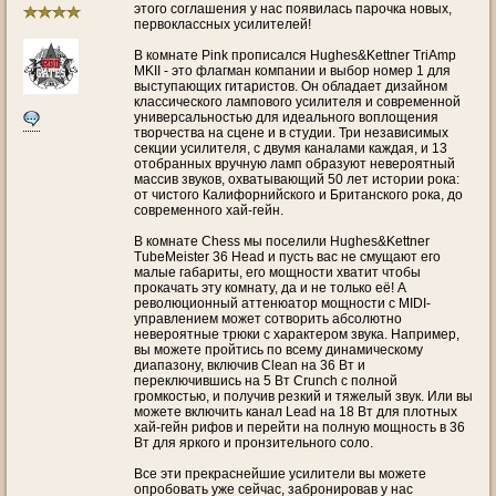
этого соглашения у нас появилась парочка новых,
первоклассных усилителей!
В комнате Pink прописался Hughes&Kettner TriAmp
MKII - это флагман компании и выбор номер 1 для
выступающих гитаристов. Он обладает дизайном
классического лампового усилителя и современной
универсальностью для идеального воплощения
творчества на сцене и в студии. Три независимых
секции усилителя, с двумя каналами каждая, и 13
отобранных вручную ламп образуют невероятный
массив звуков, охватывающий 50 лет истории рока:
от чистого Калифорнийского и Британского рока, до
современного хай-гейн.
В комнате Chess мы поселили Hughes&Kettner
TubeMeister 36 Head и пусть вас не смущают его
малые габариты, его мощности хватит чтобы
прокачать эту комнату, да и не только её! А
революционный аттенюатор мощности с MIDI-
управлением может сотворить абсолютно
невероятные трюки с характером звука. Например,
вы можете пройтись по всему динамическому
диапазону, включив Clean на 36 Вт и
переключившись на 5 Вт Crunch с полной
громкостью, и получив резкий и тяжелый звук. Или вы
можете включить канал Lead на 18 Вт для плотных
хай-гейн рифов и перейти на полную мощность в 36
Вт для яркого и пронзительного соло.
Все эти прекраснейшие усилители вы можете
опробовать уже сейчас, забронировав у нас