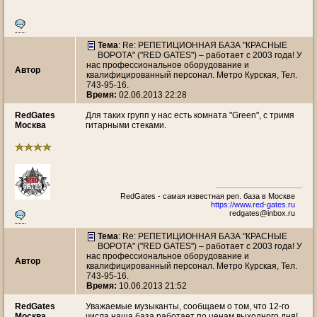
Тема
: Re: РЕПЕТИЦИОННАЯ БАЗА "КРАСНЫЕ
ВОРОТА" ("RED GATES") – работает с 2003 года! У
нас профессиональное оборудование и
Автор
квалифицированный персонал. Метро Курская, Тел.
743-95-16.
Время:
02.06.2013 22:28
RedGates
Для таких групп у нас есть комната "Green", с тримя
Москва
гитарными стеками.
RedGates - самая известная реп. база в Москве
https://www.red-gates.ru
redgates@inbox.ru
Тема
: Re: РЕПЕТИЦИОННАЯ БАЗА "КРАСНЫЕ
ВОРОТА" ("RED GATES") – работает с 2003 года! У
нас профессиональное оборудование и
Автор
квалифицированный персонал. Метро Курская, Тел.
743-95-16.
Время:
10.06.2013 21:52
RedGates
Уважаемые музыканты, сообщаем о том, что 12-го
Москва
числа наша база работает по ценам выходного дня!