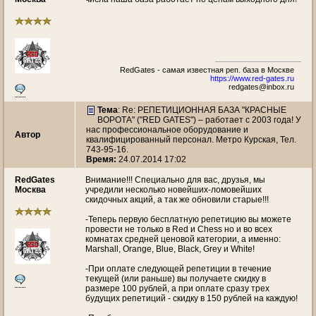
RedGates - самая известная реп. база в Москве
https://www.red-gates.ru
redgates@inbox.ru
Тема
: Re: РЕПЕТИЦИОННАЯ БАЗА "КРАСНЫЕ
ВОРОТА" ("RED GATES") – работает с 2003 года! У
нас профессиональное оборудование и
Автор
квалифицированный персонал. Метро Курская, Тел.
743-95-16.
Время:
24.07.2014 17:02
RedGates
Внимание!!! Специально для вас, друзья, мы
Москва
учредили несколько новейших-ломовейших
скидочных акций, а так же обновили старые!!!
-Теперь первую бесплатную репетицию вы можете
провести не только в Red и Chess но и во всех
комнатах средней ценовой категории, а именно:
Marshall, Orange, Blue, Black, Grey и White!
-При оплате следующей репетиции в течение
текущей (или раньше) вы получаете скидку в
размере 100 рублей, а при оплате сразу трех
будущих репетиций - скидку в 150 рублей на каждую!