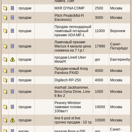
лампа, 15вт
продам
MXR DYNA COMP
2500
Москва
Pitch Pirate(Mid-Fi
продам
3000
Москва
Electronic)
Продаю легендарный
продам
ламповый гитарный
11000
Воронеж
преамп ADA MP-1
Ламповый преамп
Санкт-
продам
Marcus 4 канала цена
17990
Петербург
снижена на 7 т.р.!
продам Line6 Uber
продам
дог
Екатеринбур
Metal!!!
Продам новый Korg
продам
4000
Москва
Pandora PX4D
продам
Digitech RP-250
4000
Москва
marhall Jackhammer,
продам
Boss Dyna Drive, Line
1000
Москва
6 fbv 2
Peavey Windsor
продам
ламовая голова
19000
Москва
100ватт
line 6 pod xt live
продам
10000
Москва
срочно продам - 10 тр
Санкт-
куплю
педали Boss и ISP
дог