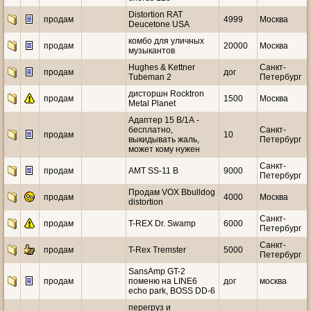
Distortion RAT
продам
4999
Москва
Deucetone USA
комбо для уличных
продам
20000
Москва
музыкантов
Hughes & Kettner
Санкт-
продам
дог
Tubeman 2
Петербург
дисторшн Rocktron
продам
1500
Москва
Metal Planet
Адаптер 15 В/1А -
бесплатно,
Санкт-
продам
10
выкидывать жаль,
Петербург
может кому нужен
Санкт-
продам
АМТ SS-11 B
9000
Петербург
Продам VOX Bbulldog
продам
4000
Москва
distortion
Санкт-
продам
T-REX Dr. Swamp
6000
Петербург
Санкт-
продам
T-Rex Tremster
5000
Петербург
SansAmp GT-2
продам
поменю на LINE6
дог
москва
echo park, BOSS DD-6
перегруз и