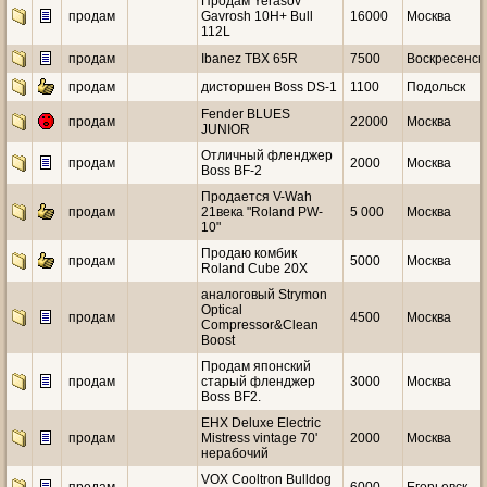
Продам Yerasov
продам
Gavrosh 10H+ Bull
16000
Москва
112L
продам
Ibanez TBX 65R
7500
Воскресенск
продам
дисторшен Boss DS-1
1100
Подольск
Fender BLUES
продам
22000
Москва
JUNIOR
Отличный фленджер
продам
2000
Москва
Boss BF-2
Продается V-Wah
продам
21века "Roland PW-
5 000
Москва
10"
Продаю комбик
продам
5000
Москва
Roland Cube 20X
аналоговый Strymon
Optical
продам
4500
Москва
Compressor&Clean
Boost
Продам японский
продам
старый фленджер
3000
Москва
Boss ВF2.
EHX Deluxe Electric
продам
Mistress vintage 70'
2000
Москва
нерабочий
VOX Cooltron Bulldog