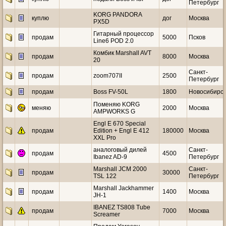
Петербург
KORG PANDORA
куплю
дог
Москва
PX5D
Гитарный процессор
продам
5000
Псков
Line6 POD 2.0
Комбик Marshall AVT
продам
8000
Москва
20
Санкт-
продам
zoom707II
2500
Петербург
продам
Boss FV-50L
1800
Новосибирск
Поменяю KORG
меняю
2000
Москва
AMPWORKS G
Engl E 670 Special
продам
Edition + Engl E 412
180000
Москва
XXL Pro
аналоговый дилей
Санкт-
продам
4500
Ibanez AD-9
Петербург
Marshall JCM 2000
Санкт-
продам
30000
TSL 122
Петербург
Marshall Jackhammer
продам
1400
Москва
JH-1
IBANEZ TS808 Tube
продам
7000
Москва
Screamer