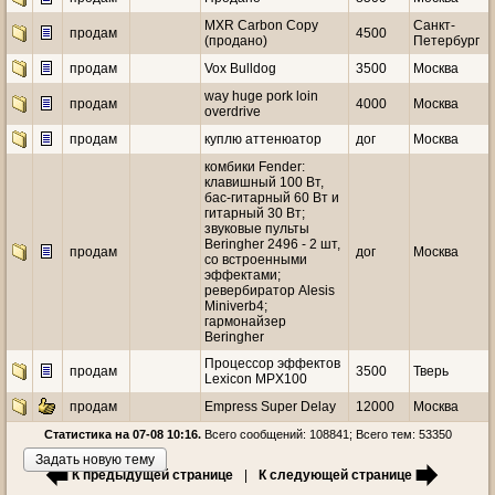
MXR Carbon Copy
Санкт-
продам
4500
(продано)
Петербург
продам
Vox Bulldog
3500
Москва
way huge pork loin
продам
4000
Москва
overdrive
продам
куплю аттенюатор
дог
Москва
комбики Fender:
клавишный 100 Вт,
бас-гитарный 60 Вт и
гитарный 30 Вт;
звуковые пульты
Beringher 2496 - 2 шт,
продам
дог
Москва
со встроенными
эффектами;
ревербиратор Alesis
Miniverb4;
гармонайзер
Beringher
Процессор эффектов
продам
3500
Тверь
Lexicon MPX100
продам
Empress Super Delay
12000
Москва
Статистика на 07-08 10:16.
Всего сообщений: 108841; Всего тем: 53350
Задать новую тему
К предыдущей странице
|
К следующей странице