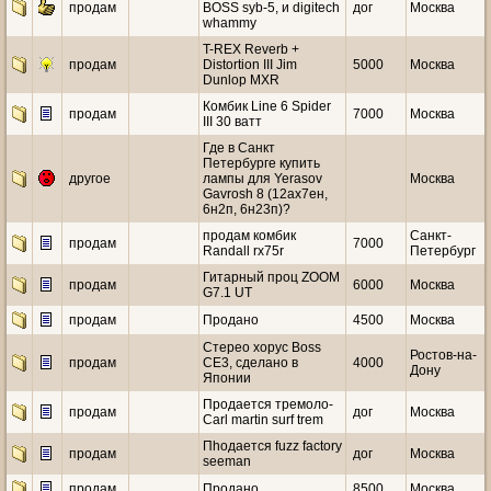
продам
BOSS syb-5, и digitech
дог
Москва
whammy
T-REX Reverb +
продам
Distortion III Jim
5000
Москва
Dunlop MXR
Комбик Line 6 Spider
продам
7000
Москва
III 30 ватт
Где в Санкт
Петербурге купить
другое
лампы для Yerasov
Москва
Gavrosh 8 (12ах7ен,
6н2п, 6н23п)?
продам комбик
Санкт-
продам
7000
Randall rx75r
Петербург
Гитарный проц ZOOM
продам
6000
Москва
G7.1 UT
продам
Продано
4500
Москва
Стерео хорус Boss
Ростов-на-
продам
CE3, сделано в
4000
Дону
Японии
Продается тремоло-
продам
дог
Москва
Carl martin surf trem
Пhодается fuzz factory
продам
дог
Москва
seeman
продам
Продано
8500
Москва