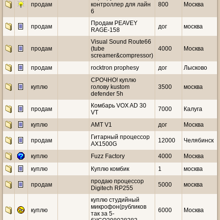
продам
контроллер для лайн
800
Москва
6
Продам PEAVEY
продам
дог
москва
RAGE-158
Visual Sound Route66
продам
(tube
4000
Москва
screamer&compressor)
продам
rocktron prophesy
дог
Лысково
СРОЧНО! куплю
куплю
голову kustom
3500
москва
defender 5h
Комбарь VOX AD 30
продам
7000
Калуга
VT
куплю
AMT V1
дог
Москва
Гитарный процессор
продам
12000
Челябинск
AX1500G
куплю
Fuzz Factory
4000
Москва
куплю
Куплю комбик
1
москва
продаю процессор
продам
5000
москва
Digitech RP255
куплю студийный
микрофон(рубликов
куплю
6000
Москва
так за 5-