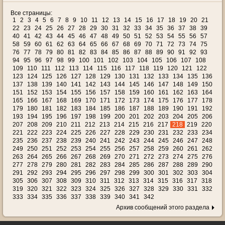
Все страницы:
1
2
3
4
5
6
7
8
9
10
11
12
13
14
15
16
17
18
19
20
21
22
23
24
25
26
27
28
29
30
31
32
33
34
35
36
37
38
39
40
41
42
43
44
45
46
47
48
49
50
51
52
53
54
55
56
57
58
59
60
61
62
63
64
65
66
67
68
69
70
71
72
73
74
75
76
77
78
79
80
81
82
83
84
85
86
87
88
89
90
91
92
93
94
95
96
97
98
99
100
101
102
103
104
105
106
107
108
109
110
111
112
113
114
115
116
117
118
119
120
121
122
123
124
125
126
127
128
129
130
131
132
133
134
135
136
137
138
139
140
141
142
143
144
145
146
147
148
149
150
151
152
153
154
155
156
157
158
159
160
161
162
163
164
165
166
167
168
169
170
171
172
173
174
175
176
177
178
179
180
181
182
183
184
185
186
187
188
189
190
191
192
193
194
195
196
197
198
199
200
201
202
203
204
205
206
207
208
209
210
211
212
213
214
215
216
217
218
219
220
221
222
223
224
225
226
227
228
229
230
231
232
233
234
235
236
237
238
239
240
241
242
243
244
245
246
247
248
249
250
251
252
253
254
255
256
257
258
259
260
261
262
263
264
265
266
267
268
269
270
271
272
273
274
275
276
277
278
279
280
281
282
283
284
285
286
287
288
289
290
291
292
293
294
295
296
297
298
299
300
301
302
303
304
305
306
307
308
309
310
311
312
313
314
315
316
317
318
319
320
321
322
323
324
325
326
327
328
329
330
331
332
333
334
335
336
337
338
339
340
341
342
Архив сообщений этого раздела