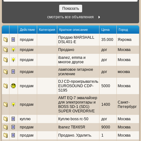
смотреть все объявления
Действие
Категория
Краткое описание
Цена
Город
Продаю MARSHALL
продам
35.000
Яхрома
DSL401-E
продам
Продано
дог
Москва
ibanez, emma и
продам
дог
Москва
многое другое
ламповое гитарное
продам
дог
москва
усиление
DJ CD-проигрыватель
продам
EUROSOUND CDP-
5000
Москва
S195
AMT EQ-7 эквалайзер
для электрогитары и
Санкт-
продам
1400
BOSS SD-1 (SD1)
Петербург
SUPER OVERDRIVE
куплю
Куплю boss rc-50
дог
Москва
продам
Ibanez TBX65R
9000
Москва
продам
Продано. Удалить.
1
Москва