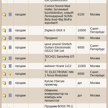
6)ICQ398028383
Correct Sound Mad
Hatter, бутиковый
fuzz/distortion, новый!
продам
6100
Москва
Легендарный SUNN
Beta lead+Big Muff в
коробке!!!
Санкт-
продам
Digitech GNX-3
10000
Петербург
продам
Продано!
7000
Москва
цена упала! Gretsch
Санкт-
продам
Guitars Electromatic
6000
Петербург
G5222 5W 1x6
TECH21 SansAmp GT-
продам
Москва
2
продам
кабинет Krank 1x12
11000
Москва
TC ELECTRONIC NM-
Санкт-
продам
6000
1 Nova Modulator
Петербург
Куплю Убитую
продам
дог
Москва
примочку.
Обменяю
коммуникатор на
продам
дог
Москва
комбарь или
процессор
Продавм BOSS TR-2,