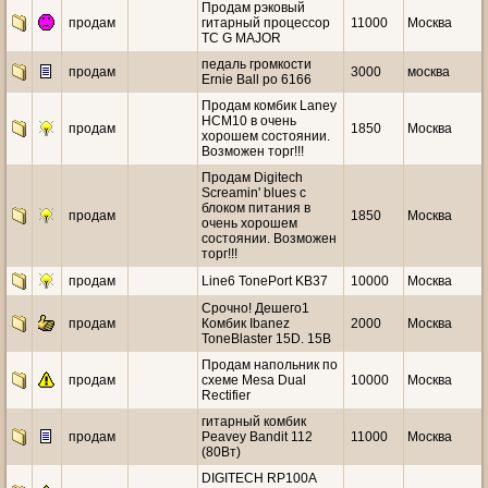
Продам рэковый
продам
гитарный процессор
11000
Москва
TC G MAJOR
педаль громкости
продам
3000
москва
Ernie Ball po 6166
Продам комбик Laney
HCM10 в очень
продам
1850
Москва
хорошем состоянии.
Возможен торг!!!
Продам Digitech
Screamin' blues с
блоком питания в
продам
1850
Москва
очень хорошем
состоянии. Возможен
торг!!!
продам
Line6 TonePort KB37
10000
Москва
Срочно! Дешего1
продам
Комбик Ibanez
2000
Москва
ToneBlaster 15D. 15В
Продам напольник по
продам
схеме Mesa Dual
10000
Москва
Rectifier
гитарный комбик
продам
Peavey Bandit 112
11000
Москва
(80Вт)
DIGITECH RP100A