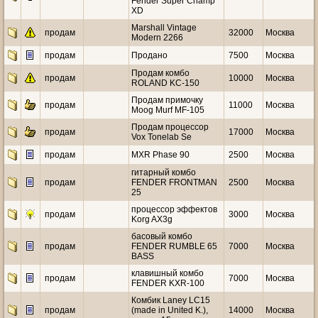
Fender Super Champ
XD
Marshall Vintage
продам
32000
Москва
Modern 2266
продам
Продано
7500
Москва
Продам комбо
продам
10000
Москва
ROLAND KC-150
Продам примочку
продам
11000
Москва
Moog Murf MF-105
Продам процессор
продам
17000
Москва
Vox Tonelab Se
продам
MXR Phase 90
2500
Москва
гитарный комбо
продам
FENDER FRONTMAN
2500
Москва
25
процессор эффектов
продам
3000
Москва
Korg AX3g
басовый комбо
продам
FENDER RUMBLE 65
7000
Москва
BASS
клавишный комбо
продам
7000
Москва
FENDER KXR-100
Комбик Laney LC15
продам
(made in United K.),
14000
Москва