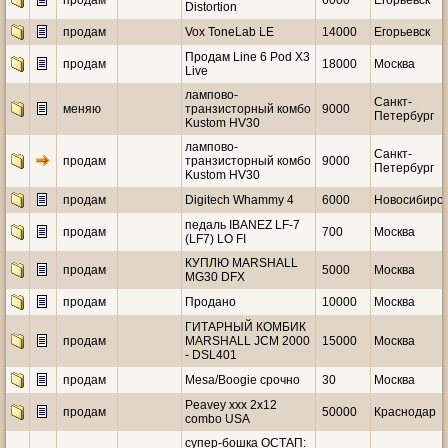
продам
6000
Егорьевск
Distortion
продам
Vox ToneLab LE
14000
Егорьевск
Продам Line 6 Pod X3
продам
18000
Москва
Live
лампово-
Санкт-
меняю
транзисторный комбо
9000
Петербург
Kustom HV30
лампово-
Санкт-
продам
транзисторный комбо
9000
Петербург
Kustom HV30
продам
Digitech Whammy 4
6000
Новосибирск
педаль IBANEZ LF-7
продам
700
Москва
(LF7) LO FI
КУПЛЮ MARSHALL
продам
5000
Москва
MG30 DFX
продам
Продано
10000
Москва
ГИТАРНЫЙ КОМБИК
продам
MARSHALL JCM 2000
15000
Москва
- DSL401
продам
Mesa/Boogie срочно
30
Москва
Peavey xxx 2x12
продам
50000
Краснодар
combo USA
супер-бошка ОСТАП: