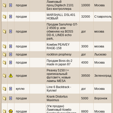
Ламповый
продам
проц.Digitech 2101
10000
Москва
Без контроллера
MARSHALL DSL401
продам
32000
Ставрополь
НОВЫЙ
Продам SansAmp GT-
2 4500 р. или
продам
обменяю на BOSS
дог
москва
DD-6, LINE6 echo
park,
Комбик PEAVEY
продам
3000
москва
RAGE-158
продам
rocktron prophesy
дог
Лысково
Продам Boss ds-2
продам
4000
Москва
made in japan 87
Peavey 5150 I +
оригинальный
продам
39500
Зеленоград
футсвитч, новые
лампы MESA
Line 6 Backtrack -
куплю
дог
Москва
Куплю!
Krank Distortus
продам
5000
Воронеж
Maximus
(Уж продан)
Ламповый Комбо
продам
8800
Москва