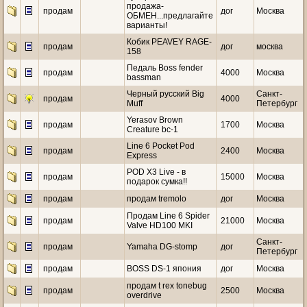
продажа-
продам
дог
Москва
ОБМЕН...предлагайте
варианты!
Кобик PEAVEY RAGE-
продам
дог
москва
158
Педаль Boss fender
продам
4000
Москва
bassman
Черный русский Big
Санкт-
продам
4000
Muff
Петербург
Yerasov Brown
продам
1700
Москва
Creature bc-1
Line 6 Pocket Pod
продам
2400
Москва
Express
POD X3 Live - в
продам
15000
Москва
подарок сумка!!
продам
продам tremolo
дог
Москва
Продам Line 6 Spider
продам
21000
Москва
Valve HD100 MKI
Санкт-
продам
Yamaha DG-stomp
дог
Петербург
продам
BOSS DS-1 япония
дог
Москва
продам t rex tonebug
продам
2500
Москва
overdrive