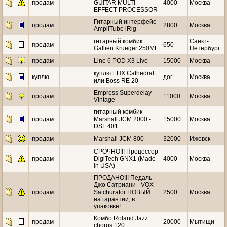
продам
GUITAR MULTI-
4000
Москва
EFFECT PROCESSOR
Гитарный интерфейс
продам
2800
Москва
AmpliTube iRig
гитарный комбик
Санкт-
продам
650
Gallien Krueger 250ML
Петербург
продам
Line 6 POD X3 Live
15000
Москва
куплю EHX Cathedral
куплю
дог
Москва
или Boss RE 20
Empress Superdelay
продам
11000
Москва
Vintage
гитарный комбик
продам
Marshall JCM 2000 -
15000
Москва
DSL 401
продам
Marshall JCM 800
32000
Ижевск
СРОЧНО!!! Процессор
продам
DigiTech GNX1 (Made
4000
Москва
in USA)
ПРОДАНО!!! Педаль
Джо Сатриани - VOX
продам
Satchurator НОВЫЙ
2500
Москва
на гарантии, в
упаковке!
Комбо Roland Jazz
продам
20000
Мытищи
chorus 120