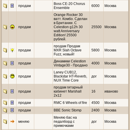
Boss CE-20 Chorus
продам
6000
Москва
Ensemble
Orange Rocker 30
ватт. Комбо. Сделан
в Британии. С
продам
Celestion g12h 30
25500
Москва
watt Anniversary
Edition! 25500
рублей.
продам Продам
продам
MXR Slah Octave
5800
Москва
Fuzz, новый!
Динамики Celestion
продам
4000
Москва
Vintage30 - Продано
Laney CUB12,
продам
Blackstar HT-Reverb,
дог
Москва
NUX Time Core
продам гитарный
продам
кабинет Marshall
16
иваново
2x12
продам
RMC 6 Wheels of fire
4500
Москва
продам
BBE Sonic Stomp
2400
Москва
Меняю бас на
меняю
педалборд с
дог
Москва
примочками