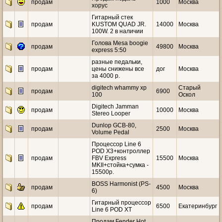
продам
1000
Москва
хорус
Гитарный стек
продам
KUSTOM QUAD JR.
14000
Москва
100W. 2 в наличии
Голова Mesa boogie
продам
49800
Москва
express 5:50
разные педальки,
продам
цены снижены все
дог
Москва
за 4000 р.
digitech whammy xp
Старый
продам
6900
100
Оскол
Digitech Jamman
продам
10000
Москва
Stereo Looper
Dunlop GCB-80,
продам
2500
Москва
Volume Pedal
Процессор Line 6
POD X3+контроллер
продам
FBV Express
15500
Москва
MKII+стойка+сумка -
15500р.
BOSS Harmonist (PS-
продам
4500
Москва
6)
Гитарный процессор
продам
6500
Екатеринбург
Line 6 POD XT
Продам Fender Hot