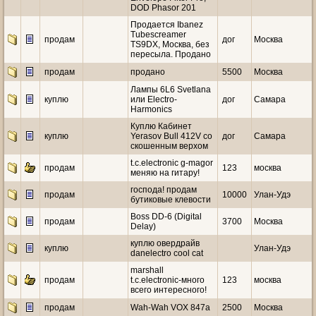
DOD Phasor 201
Продается Ibanez
Tubescreamer
продам
дог
Москва
TS9DX, Москва, без
пересыла. Продано
продам
продано
5500
Москва
Лампы 6L6 Svetlana
куплю
или Electro-
дог
Самара
Harmonics
Куплю Кабинет
куплю
Yerasov Bull 412V со
дог
Самара
скошенным верхом
t.c.electronic g-magor
продам
123
москва
меняю на гитару!
господа! продам
продам
10000
Улан-Удэ
бутиковые клевости
Boss DD-6 (Digital
продам
3700
Москва
Delay)
куплю овердрайв
куплю
Улан-Удэ
danelectro cool cat
marshall
продам
t.c.electronic-много
123
москва
всего интересного!
продам
Wah-Wah VOX 847a
2500
Москва