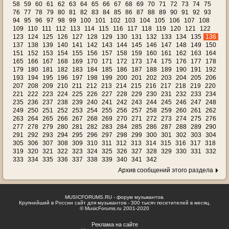
58
59
60
61
62
63
64
65
66
67
68
69
70
71
72
73
74
75
76
77
78
79
80
81
82
83
84
85
86
87
88
89
90
91
92
93
94
95
96
97
98
99
100
101
102
103
104
105
106
107
108
109
110
111
112
113
114
115
116
117
118
119
120
121
122
123
124
125
126
127
128
129
130
131
132
133
134
135
136
137
138
139
140
141
142
143
144
145
146
147
148
149
150
151
152
153
154
155
156
157
158
159
160
161
162
163
164
165
166
167
168
169
170
171
172
173
174
175
176
177
178
179
180
181
182
183
184
185
186
187
188
189
190
191
192
193
194
195
196
197
198
199
200
201
202
203
204
205
206
207
208
209
210
211
212
213
214
215
216
217
218
219
220
221
222
223
224
225
226
227
228
229
230
231
232
233
234
235
236
237
238
239
240
241
242
243
244
245
246
247
248
249
250
251
252
253
254
255
256
257
258
259
260
261
262
263
264
265
266
267
268
269
270
271
272
273
274
275
276
277
278
279
280
281
282
283
284
285
286
287
288
289
290
291
292
293
294
295
296
297
298
299
300
301
302
303
304
305
306
307
308
309
310
311
312
313
314
315
316
317
318
319
320
321
322
323
324
325
326
327
328
329
330
331
332
333
334
335
336
337
338
339
340
341
342
Архив сообщений этого раздела
MUSICFORUMS.RU - форум музыкантов.
Крупнейший в России сайт для музыкантов - 300 тысяч посетителей в месяц.
© MusicForums.ru 2001-2020
Реклама на сайте