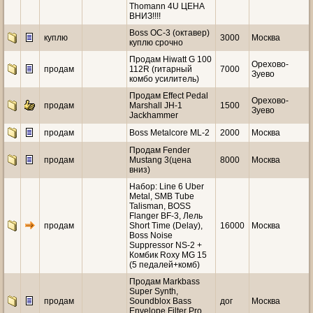
Thomann 4U ЦЕНА
ВНИЗ!!!!
Boss OC-3 (октавер)
куплю
3000
Москва
куплю срочно
Продам Hiwatt G 100
Орехово-
продам
112R (гитарный
7000
Зуево
комбо усилитель)
Продам Effect Pedal
Орехово-
продам
Marshall JH-1
1500
Зуево
Jackhammer
продам
Boss Metalcore ML-2
2000
Москва
Продам Fender
продам
Mustang 3(цена
8000
Москва
вниз)
Набор: Line 6 Uber
Metal, SMB Tube
Talisman, BOSS
Flanger BF-3, Лель
продам
Short Time (Delay),
16000
Москва
Boss Noise
Suppressor NS-2 +
Комбик Roxy MG 15
(5 педалей+комб)
Продам Markbass
Super Synth,
продам
Soundblox Bass
дог
Москва
Envelope Filter Pro,