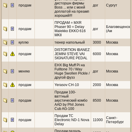
дисторшн фирмы
продам
дог
Сургут
Boss ... или с моей
доплатой на преамп
хороший!!!
ПРОДАМ = MXR
Phaser 90 = Delay
Благовещенск
продам
дог
Malekko EKKO 616
(Ам
MKII
куплю
тюнер напольный
3000
Москва
DISTORTION IBANEZ
продам
JEMINI STEVE VAI
6000
Москва
SIGNATURE PEDAL
EHX Big Muff Pi на
Fulltone 70 / Way
меняю
дог
Москва
Huge Swollen Pickle /
другой фузз
продам
Yerasov CH-10
2000
Москва
Продам 100-
ваттный
продам
акустический комбо
8500
Москва
AAD by Phil Jones
Cub AG-100
Продам TC
Санкт-
продам
Electronic ND-1 Nova
11000
Петербург
Delay
Продам педаль