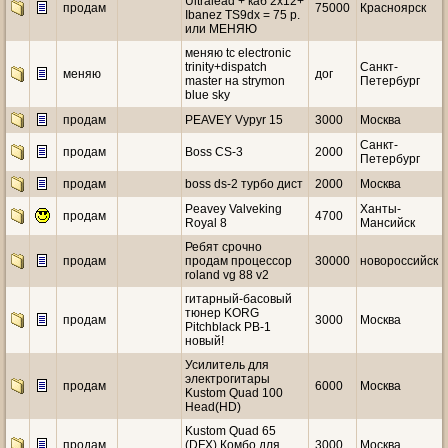
Ultralead + каб 2х12+
продам
75000
Красноярск
Ibanez TS9dx = 75 р.
или МЕНЯЮ
меняю tc electronic
trinity+dispatch
Санкт-
меняю
дог
master на strymon
Петербург
blue sky
продам
PEAVEY Vypyr 15
3000
Москва
Санкт-
продам
Boss CS-3
2000
Петербург
продам
boss ds-2 турбо дист
2000
Москва
Peavey Valveking
Ханты-
продам
4700
Royal 8
Мансийск
Ребят срочно
продам
продам процессор
30000
новороссийск
roland vg 88 v2
гитарный-басовый
тюнер KORG
продам
3000
Москва
Pitchblack PB-1
новый!
Усилитель для
электрогитары
продам
6000
Москва
Kustom Quad 100
Head(HD)
Kustom Quad 65
продам
(DFX) Комбо для
3000
Москва