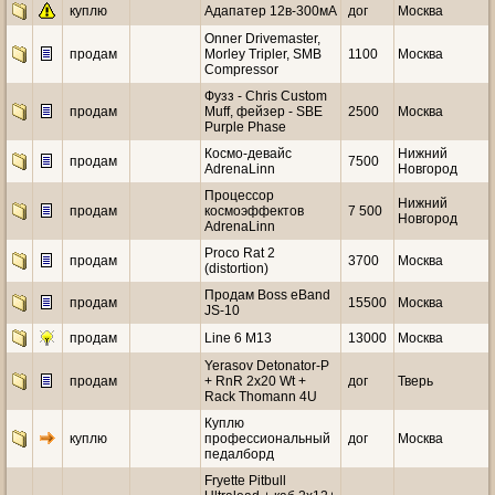
куплю
Адапатер 12в-300мА
дог
Москва
Onner Drivemaster,
продам
Morley Tripler, SMB
1100
Москва
Compressor
Фузз - Chris Custom
продам
Muff, фейзер - SBE
2500
Москва
Purple Phase
Космо-девайс
Нижний
продам
7500
AdrenaLinn
Новгород
Процессор
Нижний
продам
космоэффектов
7 500
Новгород
AdrenaLinn
Proco Rat 2
продам
3700
Москва
(distortion)
Продам Boss eBand
продам
15500
Москва
JS-10
продам
Line 6 M13
13000
Москва
Yerasov Detonator-P
продам
+ RnR 2x20 Wt +
дог
Тверь
Rack Thomann 4U
Куплю
куплю
профессиональный
дог
Москва
педалборд
Fryette Pitbull