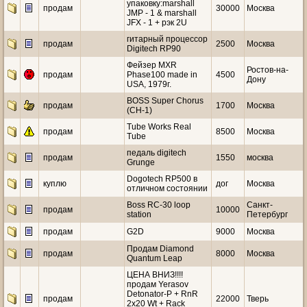
упаковку:marshall
продам
30000
Москва
JMP - 1 & marshall
JFX - 1 + рэк 2U
гитарный процессор
продам
2500
Москва
Digitech RP90
Фейзер MXR
Ростов-на-
продам
Phase100 made in
4500
Дону
USA, 1979г.
BOSS Super Chorus
продам
1700
Москва
(CH-1)
Tube Works Real
продам
8500
Москва
Tube
педаль digitech
продам
1550
москва
Grunge
Dogotech RP500 в
куплю
дог
Москва
отличном состоянии
Boss RC-30 loop
Санкт-
продам
10000
station
Петербург
продам
G2D
9000
Москва
Продам Diamond
продам
8000
Москва
Quantum Leap
ЦЕНА ВНИЗ!!!!
продам Yerasov
Detonator-P + RnR
продам
22000
Тверь
2x20 Wt + Rack