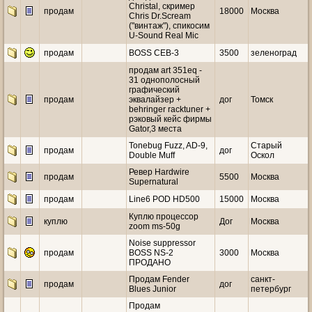
Christal, скример
продам
18000
Москва
Chris Dr.Scream
("винтаж"), спикосим
U-Sound Real Mic
продам
BOSS CEB-3
3500
зеленоград
продам art 351eq -
31 однополосный
графический
продам
эквалайзер +
дог
Томск
behringer racktuner +
рэковый кейс фирмы
Gator,3 места
Tonebug Fuzz, AD-9,
Старый
продам
дог
Double Muff
Оскол
Ревер Hardwire
продам
5500
Москва
Supernatural
продам
Line6 POD HD500
15000
Москва
Куплю процессор
куплю
Дог
Москва
zoom ms-50g
Noise suppressor
продам
BOSS NS-2
3000
Москва
ПРОДАНО
Продам Fender
санкт-
продам
дог
Blues Junior
петербург
Продам