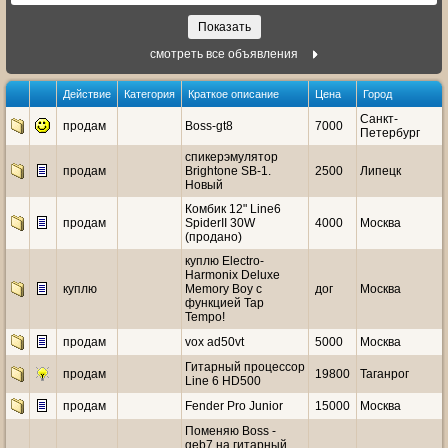
смотреть все объявления
Действие
Категория
Краткое описание
Цена
Город
Санкт-
продам
Boss-gt8
7000
Петербург
спикерэмулятор
продам
Brightone SB-1.
2500
Липецк
Новый
Комбик 12" Line6
продам
SpiderII 30W
4000
Москва
(продано)
куплю Electro-
Harmonix Deluxe
куплю
Memory Boy с
дог
Москва
функцией Tap
Tempo!
продам
vox ad50vt
5000
Москва
Гитарный процессор
продам
19800
Таганрог
Line 6 HD500
продам
Fender Pro Junior
15000
Москва
Поменяю Boss -
geb7 на гитарный