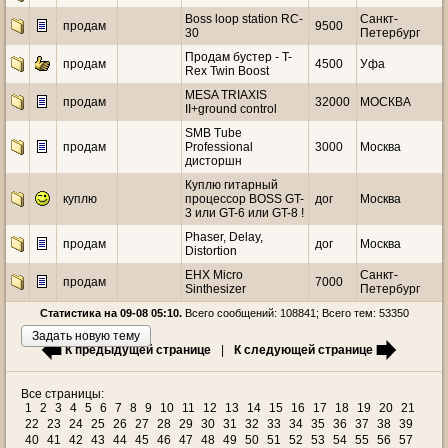
Boss loop station RC-
Санкт-
продам
9500
30
Петербург
Продам бустер - T-
продам
4500
Уфа
Rex Twin Boost
MESA TRIAXIS
продам
32000
МОСКВА
II+ground control
SMB Tube
продам
Professional
3000
Москва
дисторшн
Куплю гитарный
куплю
процессор BOSS GT-
дог
Москва
3 или GT-6 или GT-8 !
Phaser, Delay,
продам
дог
Москва
Distortion
EHX Micro
Санкт-
продам
7000
Sinthesizer
Петербург
Статистика на 09-08 05:10.
Всего сообщений: 108841; Всего тем: 53350
Задать новую тему
К предыдущей странице
|
К следующей странице
Все страницы:
1
2
3
4
5
6
7
8
9
10
11
12
13
14
15
16
17
18
19
20
21
22
23
24
25
26
27
28
29
30
31
32
33
34
35
36
37
38
39
40
41
42
43
44
45
46
47
48
49
50
51
52
53
54
55
56
57