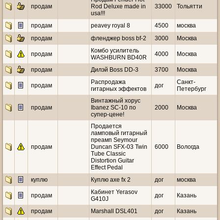
продам
Rod Deluxe made in
33000
Тольятти
usa!!!
продам
peavey royal 8
4500
москва
продам
фленджер boss bf-2
3000
Москва
Комбо усилитель
продам
4000
Москва
WASHBURN BD40R
продам
Дилэй Boss DD-3
3700
Москва
Распродажа
Санкт-
продам
дог
гитарных эффектов
Петербург
Винтажный хорус
продам
Ibanez SC-10 по
2000
Москва
супер-цене!
Продается
ламповый гитарный
преамп Seymour
продам
Duncan SFX-03 Twin
6000
Вологда
Tube Classic
Distortion Guitar
Effect Pedal
куплю
Куплю axe fx 2
дог
москва
Кабинет Yerasov
продам
дог
Казань
G410J
продам
Marshall DSL401
дог
Казань