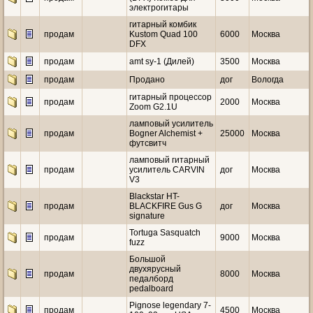
электрогитары
гитарный комбик
продам
Kustom Quad 100
6000
Москва
DFX
продам
amt sy-1 (Дилей)
3500
Москва
продам
Продано
дог
Вологда
гитарный процессор
продам
2000
Москва
Zoom G2.1U
ламповый усилитель
продам
Bogner Alchemist +
25000
Москва
футсвитч
ламповый гитарный
продам
усилитель CARVIN
дог
Москва
V3
Blackstar HT-
продам
BLACKFIRE Gus G
дог
Москва
signature
Tortuga Sasquatch
продам
9000
Москва
fuzz
Большой
двухярусный
продам
8000
Москва
педалборд
pedalboard
Pignose legendary 7-
продам
4500
Москва