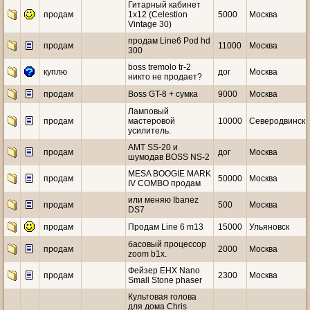
Гитарный кабинет
продам
1х12 (Celestion
5000
Москва
Vintage 30)
продам Line6 Pod hd
продам
11000
Москва
300
boss tremolo tr-2
куплю
дог
Москва
никто не продает?
продам
Boss GT-8 + сумка
9000
Москва
Ламповый
продам
мастеровой
10000
Северодвинск
усилитель.
AMT SS-20 и
продам
дог
Москва
шумодав BOSS NS-2
MESA BOOGIE MARK
продам
50000
Москва
IV COMBO продам
или меняю Ibanez
продам
500
Москва
DS7
продам
Продам Line 6 m13
15000
Ульяновск
басовый процессор
продам
2000
Москва
zoom b1x.
Фейзер EHX Nano
продам
2300
Москва
Small Stone phaser
Культовая голова
для дома Chris