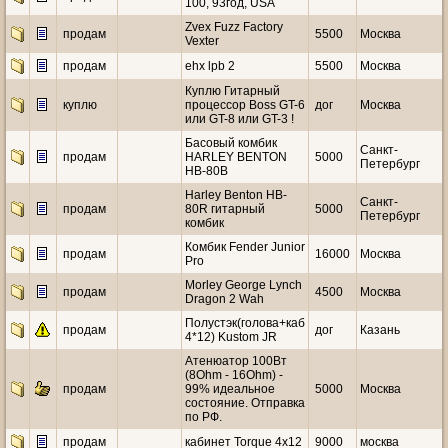
100, 93год, USA
Zvex Fuzz Factory
продам
5500
Москва
Vexter
продам
ehx lpb 2
5500
Москва
Куплю Гитарный
куплю
процессор Boss GT-6
дог
Москва
или GT-8 или GT-3 !
Басовый комбик
Санкт-
продам
HARLEY BENTON
5000
Петербург
HB-80B
Harley Benton HB-
Санкт-
продам
80R гитарный
5000
Петербург
комбик
Комбик Fender Junior
продам
16000
Москва
Pro
Morley George Lynch
продам
4500
Москва
Dragon 2 Wah
Полустэк(голова+каб
продам
дог
Казань
4*12) Kustom JR
Атенюатор 100Вт
(8Ohm - 16Ohm) -
продам
99% идеальное
5000
Москва
состояние. Отправка
по РФ.
продам
кабинет Torque 4х12
9000
москва