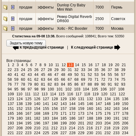
Dunlop Cry Baby
продам
эффекты
7000
Пермь
Mini Wah
Ревер Digital Reverb
продам
эффекты
2500
Советск
DR600
продам
эффекты
Xotic - RC Booster
7000
Москва
Статистика на 09-08 13:38.
Всего сообщений: 108841; Всего тем: 53350
Задать новую тему
К предыдущей странице
|
К следующей странице
Все страницы:
1
2
3
4
5
6
7
8
9
10
11
12
13
14
15
16
17
18
19
20
21
22
23
24
25
26
27
28
29
30
31
32
33
34
35
36
37
38
39
40
41
42
43
44
45
46
47
48
49
50
51
52
53
54
55
56
57
58
59
60
61
62
63
64
65
66
67
68
69
70
71
72
73
74
75
76
77
78
79
80
81
82
83
84
85
86
87
88
89
90
91
92
93
94
95
96
97
98
99
100
101
102
103
104
105
106
107
108
109
110
111
112
113
114
115
116
117
118
119
120
121
122
123
124
125
126
127
128
129
130
131
132
133
134
135
136
137
138
139
140
141
142
143
144
145
146
147
148
149
150
151
152
153
154
155
156
157
158
159
160
161
162
163
164
165
166
167
168
169
170
171
172
173
174
175
176
177
178
179
180
181
182
183
184
185
186
187
188
189
190
191
192
193
194
195
196
197
198
199
200
201
202
203
204
205
206
207
208
209
210
211
212
213
214
215
216
217
218
219
220
221
222
223
224
225
226
227
228
229
230
231
232
233
234