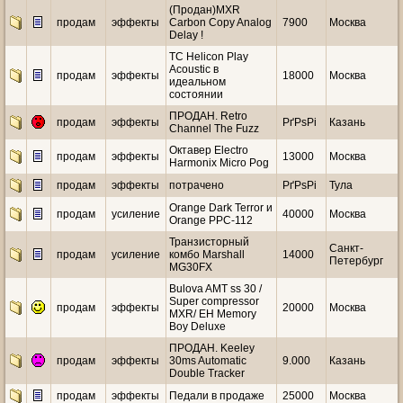
(Продан)MXR
продам
эффекты
Carbon Copy Analog
7900
Москва
Delay !
TC Helicon Play
Acoustic в
продам
эффекты
18000
Москва
идеальном
состоянии
ПРОДАН. Retro
продам
эффекты
РґРѕРі
Казань
Channel The Fuzz
Октавер Electro
продам
эффекты
13000
Москва
Harmonix Micro Pog
продам
эффекты
потрачено
РґРѕРі
Тула
Orange Dark Terror и
продам
усиление
40000
Москва
Orange PPC-112
Транзисторный
Санкт-
продам
усиление
комбо Marshall
14000
Петербург
MG30FX
Bulova AMT ss 30 /
Super compressor
продам
эффекты
20000
Москва
MXR/ EH Memory
Boy Deluxe
ПРОДАН. Keeley
продам
эффекты
30ms Automatic
9.000
Казань
Double Tracker
продам
эффекты
Педали в продаже
25000
Москва