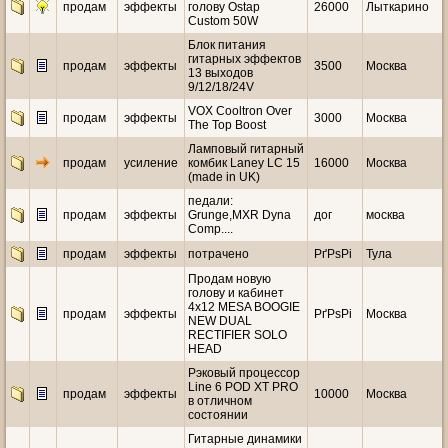
продам
эффекты
голову Ostap
26000
Лыткарино
Custom 50W
Блок питания
гитарных эффектов
продам
эффекты
3500
Москва
13 выходов
9/12/18/24V
VOX Cooltron Over
продам
эффекты
3000
Москва
The Top Boost
Ламповый гитарный
продам
усиление
комбик Laney LC 15
16000
Москва
(made in UK)
педали:
продам
эффекты
Grunge,MXR Dyna
дог
москва
Comp....
продам
эффекты
потрачено
РґРѕРі
Тула
Продам новую
голову и кабинет
4х12 MESA BOOGIE
продам
эффекты
РґРѕРі
Москва
NEW DUAL
RECTIFIER SOLO
HEAD
Рэковый процессор
Line 6 POD XT PRO
продам
эффекты
10000
Москва
в отличном
состоянии
Гитарные динамики