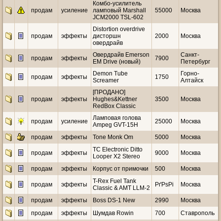
Комбо-усилитель
продам
усиление
ламповый Marshall
55000
Москва
JCM2000 TSL-602
Distortion overdrive
продам
эффекты
дисторшн
2000
Москва
овердрайв
Овердрайв Emerson
Санкт-
продам
эффекты
7900
EM Drive (новый)
Петербург
Demon Tube
Горно-
продам
эффекты
1750
Screamer
Алтайск
[ПРОДАНО]
продам
эффекты
Hughes&Kettner
3500
Москва
RedBox Classic
Ламповая голова
продам
усиление
25000
Москва
Ampeg GVT-15H
продам
эффекты
Tone Monk Om
5000
Москва
TC Electronic Ditto
продам
эффекты
9000
Москва
Looper X2 Stereo
продам
эффекты
Корпус от примочки
500
Москва
T-Rex Fuel Tank
продам
эффекты
РґРѕРі
Москва
Classic & AMT LLM-2
продам
эффекты
Boss DS-1 New
2990
Москва
продам
эффекты
Шумдав Rowin
700
Ставрополь