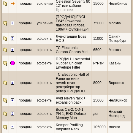
Celestion Seventy 80
продам
усиление
15000
Челябинск
12" или кабинет
Цена вниз
[ПРОДАНО] ENGL
E645 Powerball -
продам
усиление
75000
Москва
ламповая голова
100w + футсвич Z-4
Луп-станция Boss
Санкт-
продам
эффекты
11000
RC-3
Петербург
TC Electronic
продам
эффекты
6500
Москва
Corona Chorus Mini
ПРОДАН. Lovepedal
продам
эффекты
Rubber Chicken
РґРѕРі
Казань
Envelope Filter
TC Electronic Hall of
Fame не мини
продам
эффекты
reverb rever
8000
Воронеж
ревербератор
ревер ПРОДАНО
Avid eleven rack +
продам
эффекты
25000
Челябинск
expansion pack
Boss CE-2, OD-1,
Нижний
продам
эффекты
PH-1, EHX Deluxe
дог
Новгород
Memory Man
Kemper Profiling
продам
эффекты
105000
москва
Amplifier Rack