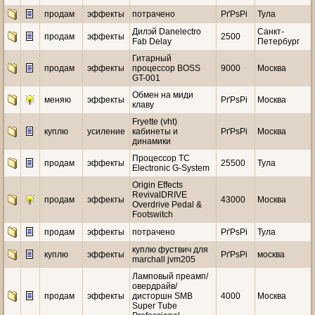
продам
эффекты
потрачено
РґРѕРі
Тула
Дилэй Danelectro
Санкт-
продам
эффекты
2500
Fab Delay
Петербург
Гитарный
продам
эффекты
процессор BOSS
9000
Москва
GT-001
Обмен на миди
меняю
эффекты
РґРѕРі
Москва
клаву
Fryette (vht)
куплю
усиление
кабинеты и
РґРѕРі
Москва
динамики
Процессор TC
продам
эффекты
25500
Тула
Electronic G-System
Origin Effects
RevivalDRIVE
продам
эффекты
43000
Москва
Overdrive Pedal &
Footswitch
продам
эффекты
потрачено
РґРѕРі
Тула
куплю фуствич для
куплю
эффекты
РґРѕРі
москва
marchall jvm205
Ламповый преамп/
овердрайв/
продам
эффекты
дисторшн SMB
4000
Москва
Super Tube