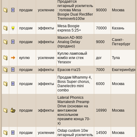
Продаётся
гитарный усилитель
продам
усиление
: голова Mesa
90000
Москва
Boogie Dual Rectifier
Tremoverb100w
Mesa Boogie
продам
эффекты
70000
Казань
express 5:25+
Maxon AD-900
Санкт-
продам
эффекты
Analog Delay
9000
Петербург
(продано)
Куплю ламповый
куплю
усиление
комбо или стек
дог
Тула
Yerasov
продам
эффекты
Ерасов гта15
7000
Екатеринбург
Продам Whammy 4,
Boss Super chorus,
продам
эффекты
6000
Москва
Danelectro mini
combo
Lateral Phonics
Marrakesh Preamp
Drive (основан на
продам
эффекты
винтажном
16990
Москва
консольном
преампе конца 70-
х)
Ostap custom 10w
продам
усиление
14500
Москва
гитарный усилитель