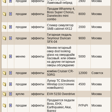
продам
эффекты
2900
Москва
Ламповый гибрид
Продам Whammy 4,
Boss Super Chorus,
продам
эффекты
8000
Москва
Danelectro mini
combo
Спикер симулятор
продам
эффекты
2000
Москва
SMB cabinet 4X12
Гитарная педаль
продам
эффекты
Seymour Duncan
9000
Москва
SFX-04
Меняю гитарный
овер dod looking
glass на овердрайв
меняю
эффекты
5000
Москва
басовый. или обмен
на другие гитарные
оверы.обсуждаемо
комбик Cruiser CR-
продам
эффекты
12000
Советск
50RG
Лупер TC Electronic
продам
эффекты
Wiretap (состояние
4500
Москва
новейшего)
куплю
эффекты
EVH 5150 Overdrive
Москва
Продаются педали
Boss, EHX,
продам
эффекты
РґРѕРі
Москва
Earthquaker, Akai,
Ibanez