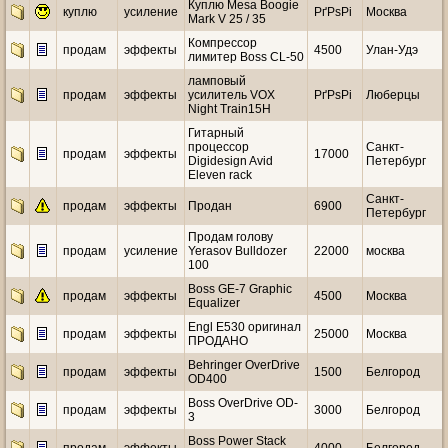
Куплю Mesa Boogie
куплю
усиление
РґРѕРі
Москва
Mark V 25 / 35
Компрессор
продам
эффекты
4500
Улан-Удэ
лимитер Boss CL-50
ламповый
продам
эффекты
усилитель VOX
РґРѕРі
Люберцы
Night Train15H
Гитарный
процессор
Санкт-
продам
эффекты
17000
Digidesign Avid
Петербург
Eleven rack
Санкт-
продам
эффекты
Продан
6900
Петербург
Продам голову
продам
усиление
Yerasov Bulldozer
22000
москва
100
Boss GE-7 Graphic
продам
эффекты
4500
Москва
Equalizer
Engl E530 оригинал
продам
эффекты
25000
Москва
ПРОДАНО
Behringer OverDrive
продам
эффекты
1500
Белгород
OD400
Boss OverDrive OD-
продам
эффекты
3000
Белгород
3
Boss Power Stack