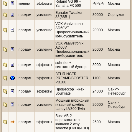
Roland VG 99 +
меняю
эффекты
РґРѕРі
Москва
Yamaha FX 500
Egnater Tweaker
продам
усиление
30000
Серпухов
88(88Вт)
VOX Vaalvetronix
AD60VT
продам
усиление
20000
Москва
Профессиональный
комбоусилитель
VOX Vaalvetronix
AD60VT
продам
усиление
20000
Москва
Профессиональный
комбоусилитель
suhr riot +
продам
эффекты
3000
Москва
винтажный бустер
BEHRINGER
продам
эффекты
PREAMP/BOOSTER
1100
Москва
PB100
Процессор T-Rex
Санкт-
продам
эффекты
24000
Soulmate
Петербург
Мощный гибридный
Санкт-
продам
усиление
гитарный комбик
20000
Петербург
Laney LV300 Twin
Boss AB-2
переключатель
продам
эффекты
2500
Москва
каналов 2-way
selector (ПРОДАНО)