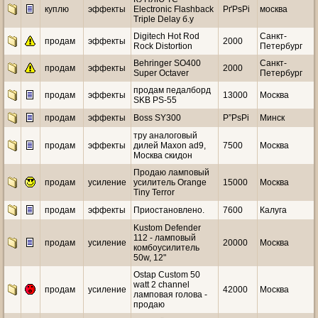
куплю
эффекты
Electronic Flashback
РґРѕРі
москва
Triple Delay б.у
Digitech Hot Rod
Санкт-
продам
эффекты
2000
Rock Distortion
Петербург
Behringer SO400
Санкт-
продам
эффекты
2000
Super Octaver
Петербург
продам педалборд
продам
эффекты
13000
Москва
SKB PS-55
продам
эффекты
Вoss SY300
Р”РѕРі
Минск
тру аналоговый
продам
эффекты
дилей Maxon ad9,
7500
Москва
Москва скидон
Продаю ламповый
продам
усиление
усилитель Orange
15000
Москва
Tiny Terror
продам
эффекты
Приостановлено.
7600
Калуга
Kustom Defender
112 - ламповый
продам
усиление
20000
Москва
комбоусилитель
50w, 12"
Ostap Custom 50
watt 2 channel
продам
усиление
42000
Москва
ламповая голова -
продаю