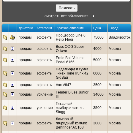
смотреть все объявления
Действие
Категория
Краткое описание
Цена
Город
Процессор Line 6
продам
эффекты
75000
Владивосток
Helix Floor
Boss OC-3 Super
продам
эффекты
4000
Москва
Octave
Ernie Ball Volume
продам
эффекты
5000
Москва
Pedal 6166
Педалборд и сумка
продам
эффекты
T-Rex ToneTrunk 42
6000
Москва
GigBag
продам
эффекты
Vox V847
3500
Москва
Fender Blues Junior
продам
усиление
34000
Москва
III
Гитарный
продам
усиление
комбоусилитель
3500
Москва
Stagg
Ламповый
продам
эффекты
гибридный комбик
3000
Москва
Behringer AC108