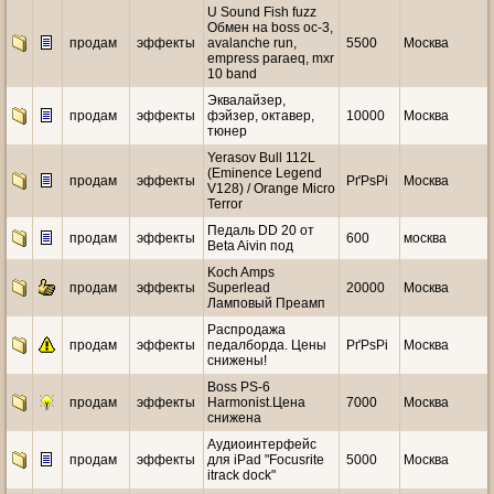
U Sound Fish fuzz
Обмен на boss oc-3,
продам
эффекты
avalanche run,
5500
Москва
empress paraeq, mxr
10 band
Эквалайзер,
продам
эффекты
фэйзер, октавер,
10000
Москва
тюнер
Yerasov Bull 112L
(Eminence Legend
продам
эффекты
РґРѕРі
Москва
V128) / Orange Micro
Terror
Педаль DD 20 от
продам
эффекты
600
москва
Beta Aivin под
Koch Amps
продам
эффекты
Superlead
20000
Москва
Ламповый Преамп
Распродажа
продам
эффекты
педалборда. Цены
РґРѕРі
Москва
снижены!
Boss PS-6
продам
эффекты
Harmonist.Цена
7000
Москва
снижена
Аудиоинтерфейс
продам
эффекты
для iPad "Focusrite
5000
Москва
itrack dock"