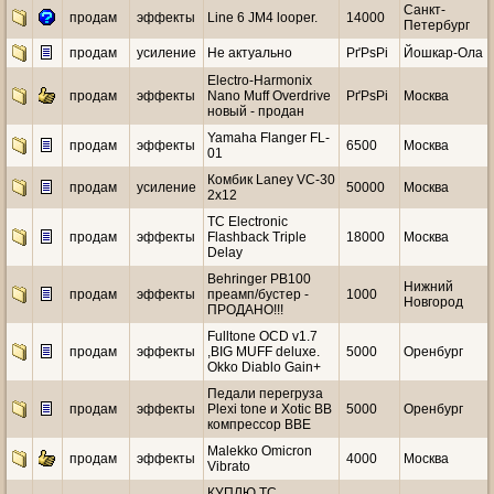
Санкт-
продам
эффекты
Line 6 JM4 looper.
14000
Петербург
продам
усиление
Не актуально
РґРѕРі
Йошкар-Ола
Electro-Harmonix
продам
эффекты
Nano Muff Overdrive
РґРѕРі
Москва
новый - продан
Yamaha Flanger FL-
продам
эффекты
6500
Москва
01
Комбик Laney VC-30
продам
усиление
50000
Москва
2x12
TC Electronic
продам
эффекты
Flashback Triple
18000
Москва
Delay
Behringer PB100
Нижний
продам
эффекты
преамп/бустер -
1000
Новгород
ПРОДАНО!!!
Fulltone OCD v1.7
продам
эффекты
,BIG MUFF deluxe.
5000
Оренбург
Okko Diablo Gain+
Педали перегруза
продам
эффекты
Plexi tone и Xotic BB
5000
Оренбург
компрессор ВВЕ
Malekko Omicron
продам
эффекты
4000
Москва
Vibrato
КУПЛЮ TC