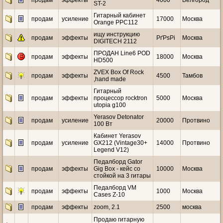
продам
эффекты
4000
Белгород
ST-2
Гитарный кабинет
продам
усиление
17000
Москва
Orange PPC112
ищу инструкцию
продам
эффекты
РґРѕРі
Москва
DIGITECH 2112
ПРОДАН Line6 POD
продам
эффекты
18000
Москва
HD500
ZVEX Box Of Rock
продам
эффекты
4500
Тамбов
,hand made
Гитарный
продам
эффекты
процессор rocktron
5000
Москва
utopia g100
Yerasov Detonator
продам
усиление
20000
Протвино
100 Вт
Кабинет Yerasov
продам
усиление
GX212 (Vintage30+
14000
Протвино
Legend V12)
Педалборд Gator
продам
эффекты
Gig Box - кейс со
10000
Москва
стойкой на 3 гитары
Педалборд VM
продам
эффекты
1000
Москва
Cases Z-10
продам
эффекты
zoom, 2.1
2500
москва
Продаю гитарную