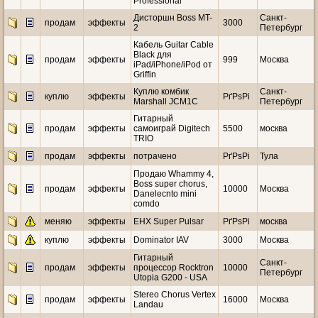
Professional
Дисторшн Boss MT-
Санкт-
продам
эффекты
3000
2
Петербург
Кабель Guitar Cable
Black для
продам
эффекты
999
Москва
iPad/iPhone/iPod от
Griffin
Куплю комбик
Санкт-
куплю
эффекты
РґРѕРі
Marshall JCM1C
Петербург
Гитарный
продам
эффекты
самоиграй Digitech
5500
москва
TRIO
продам
эффекты
потрачено
РґРѕРі
Тула
Продаю Whammy 4,
Boss super chorus,
продам
эффекты
10000
Москва
Danelecnto mini
comdo
меняю
эффекты
EHX Super Pulsar
РґРѕРі
москва
куплю
эффекты
Dominator IAV
3000
Москва
Гитарный
Санкт-
продам
эффекты
процессор Rocktron
10000
Петербург
Utopia G200 - USA
Stereo Chorus Vertex
продам
эффекты
16000
Москва
Landau