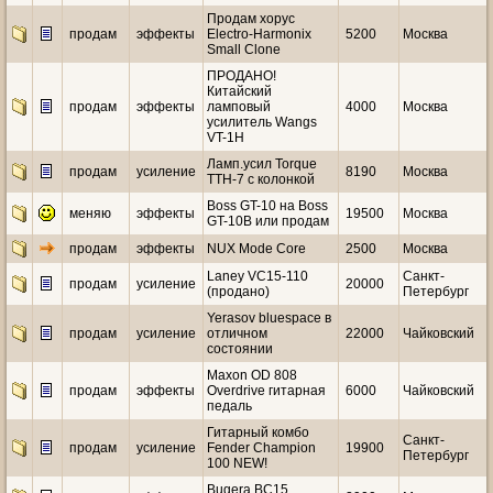
Продам хорус
продам
эффекты
Electro-Harmonix
5200
Москва
Small Clone
ПРОДАНО!
Китайский
продам
эффекты
ламповый
4000
Москва
усилитель Wangs
VT-1H
Ламп.усил Torque
продам
усиление
8190
Москва
TTH-7 с колонкой
Boss GT-10 на Boss
меняю
эффекты
19500
Москва
GT-10B или продам
продам
эффекты
NUX Mode Core
2500
Москва
Laney VC15-110
Санкт-
продам
усиление
20000
(продано)
Петербург
Yerasov bluespace в
продам
усиление
отличном
22000
Чайковский
состоянии
Maxon OD 808
продам
эффекты
Overdrive гитарная
6000
Чайковский
педаль
Гитарный комбо
Санкт-
продам
усиление
Fender Champion
19900
Петербург
100 NEW!
Bugera BC15.