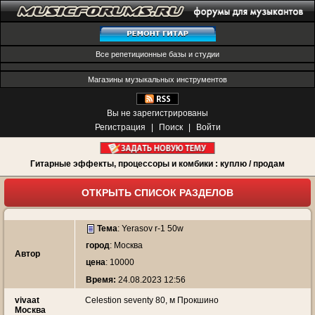
Все репетиционные базы и студии
Магазины музыкальных инструментов
Вы не зарегистрированы
Регистрация
|
Поиск
|
Войти
Гитарные эффекты, процессоры и комбики : куплю / продам
ОТКРЫТЬ СПИСОК РАЗДЕЛОВ
Тема
:
Yerasov r-1 50w
город
: Москва
Автор
цена
: 10000
Время:
24.08.2023 12:56
vivaat
Celestion seventy 80, м Прокшино
Москва