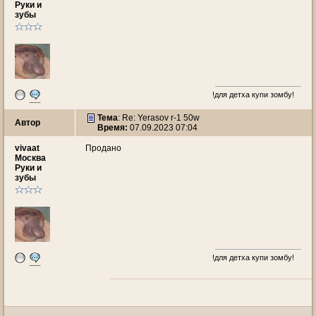
Руки и
зубы
!для детха купи зомбу!
Тема
: Re: Yerasov r-1 50w
Автор
Время:
07.09.2023 07:04
vivaat
Продано
Москва
Руки и
зубы
!для детха купи зомбу!